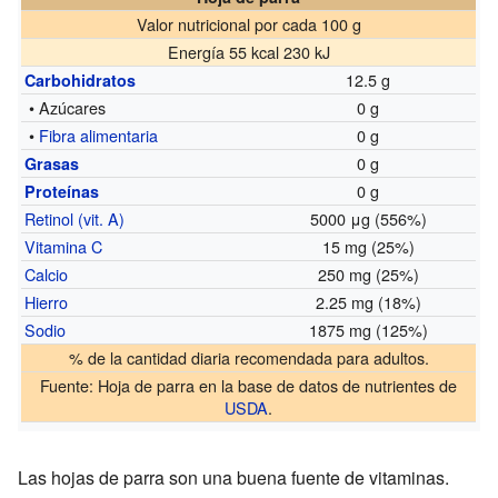
Valor nutricional por cada 100 g
Energía 55 kcal 230 kJ
12.5 g
Carbohidratos
• Azúcares
0 g
•
Fibra alimentaria
0 g
0 g
Grasas
0 g
Proteínas
Retinol (vit. A)
5000 μg (556%)
Vitamina C
15 mg (25%)
Calcio
250 mg (25%)
Hierro
2.25 mg (18%)
Sodio
1875 mg (125%)
% de la cantidad diaria recomendada para adultos.
Fuente:
Hoja de parra
en la base de datos de nutrientes de
USDA
.
Las hojas de parra son una buena fuente de vitaminas.