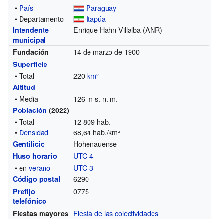
•
País
Paraguay
• Departamento
Itapúa
Enrique Hahn Villalba (ANR)
Intendente
municipal
14 de marzo de 1900
Fundación
Superficie
• Total
220
km²
Altitud
• Media
126 m s. n. m.
Población
(2022)
• Total
12 809 hab.
•
Densidad
68,64 hab./km²
Hohenauense
Gentilicio
UTC-4
Huso horario
• en
verano
UTC-3
6290
Código postal
0775
Prefijo
telefónico
Fiesta de las colectividades
Fiestas mayores