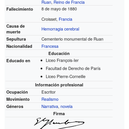
Ruan
,
Reino de Francia
8 de mayo de 1880
Fallecimiento
Croisset,
Francia
Causa de
Hemorragia cerebral
muerte
Cementerio monumental de Ruan
Sepultura
Francesa
Nacionalidad
Educación
Liceo François-Ier
Educado en
Facultad de Derecho de París
Liceo Pierre-Corneille
Información profesional
Escritor
Ocupación
Realismo
Movimiento
Narrativa
,
novela
Géneros
Firma