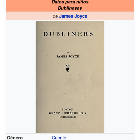
Datos para niños
Dublineses
de
James Joyce
Cuento
Género