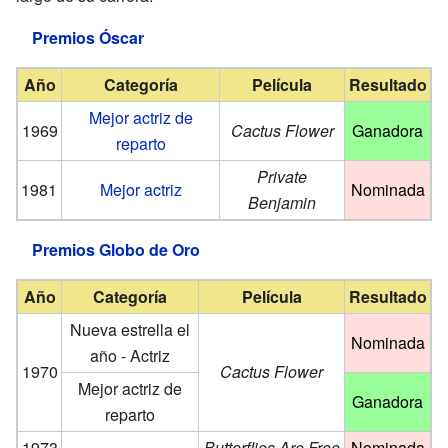
Premios Óscar
Año
Categoría
Película
Resultado
Mejor actriz de
1969
Cactus Flower
Ganadora
reparto
Private
1981
Mejor actriz
Nominada
Benjamin
Premios Globo de Oro
Año
Categoría
Película
Resultado
Nueva estrella el
Nominada
año - Actriz
1970
Cactus Flower
Mejor actriz de
Ganadora
reparto
1973
Butterflies Are Free
Nominada