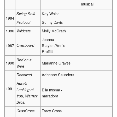
musical
Kay Walsh
Swing Shift
1984
Sunny Davis
Protocol
1986
Molly McGrath
Wildcats
Joanna
1987
Overboard
Stayton/Annie
Proffitt
Bird on a
1990
Marianne Graves
Wire
Adrienne Saunders
Deceived
Here’s
1991
Looking at
Ella misma -
narradora
You, Warner
Bros.
Tracy Cross
CrissCross