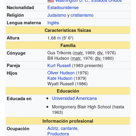
Estadounidense
Nacionalidad
Judaísmo
y
cristianismo
Religión
Inglés
Lengua materna
Características físicas
1,68
m
(5
′
6
″
)
Altura
Familia
Gus Trikonis (
matr.
1969;
div.
1976)
Cónyuge
Bill Hudson (
matr.
1976;
div.
1980)
Kurt Russell
(1983-presente)
Pareja
Oliver Hudson
(1976)
Hijos
Kate Hudson
(1979)
Wyatt Russell
(1986)
Educación
Universidad Americana
Educada en
Montgomery Blair High School
(hasta
1963)
Información profesional
Actriz
,
cantante
,
Ocupación
Productora