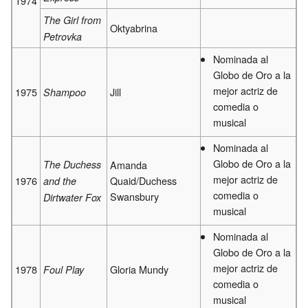
1974
The Girl from
Oktyabrina
Petrovka
Nominada al
Globo de Oro a la
mejor actriz de
1975
Jill
Shampoo
comedia o
musical
Nominada al
Globo de Oro a la
The Duchess
Amanda
mejor actriz de
1976
Quaid/Duchess
and the
comedia o
Swansbury
Dirtwater Fox
musical
Nominada al
Globo de Oro a la
mejor actriz de
1978
Gloria Mundy
Foul Play
comedia o
musical