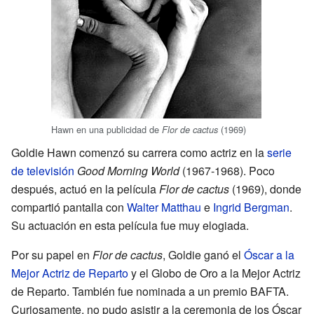
Hawn en una publicidad de
(1969)
Flor de cactus
Goldie Hawn comenzó su carrera como actriz en la
serie
de televisión
Good Morning World
(1967-1968). Poco
después, actuó en la película
Flor de cactus
(1969), donde
compartió pantalla con
Walter Matthau
e
Ingrid Bergman
.
Su actuación en esta película fue muy elogiada.
Por su papel en
Flor de cactus
, Goldie ganó el
Óscar a la
Mejor Actriz de Reparto
y el Globo de Oro a la Mejor Actriz
de Reparto. También fue nominada a un premio BAFTA.
Curiosamente, no pudo asistir a la ceremonia de los Óscar