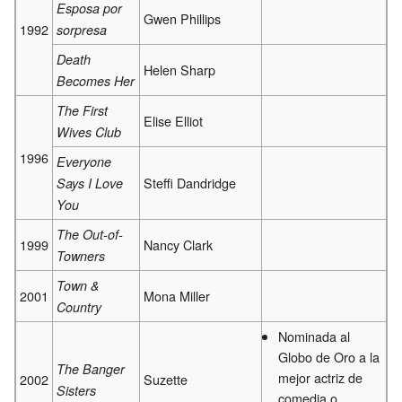
Esposa por
Gwen Phillips
1992
sorpresa
Death
Helen Sharp
Becomes Her
The First
Elise Elliot
Wives Club
1996
Everyone
Steffi Dandridge
Says I Love
You
The Out-of-
1999
Nancy Clark
Towners
Town &
2001
Mona Miller
Country
Nominada al
Globo de Oro a la
The Banger
mejor actriz de
2002
Suzette
Sisters
comedia o