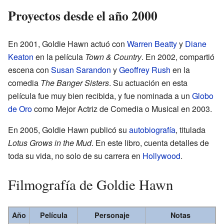
Proyectos desde el año 2000
En 2001, Goldie Hawn actuó con
Warren Beatty
y
Diane
Keaton
en la película
Town & Country
. En 2002, compartió
escena con
Susan Sarandon
y
Geoffrey Rush
en la
comedia
The Banger Sisters
. Su actuación en esta
película fue muy bien recibida, y fue nominada a un
Globo
de Oro
como Mejor Actriz de Comedia o Musical en 2003.
En 2005, Goldie Hawn publicó su
autobiografía
, titulada
Lotus Grows in the Mud
. En este libro, cuenta detalles de
toda su vida, no solo de su carrera en
Hollywood
.
Filmografía de Goldie Hawn
Año
Película
Personaje
Notas