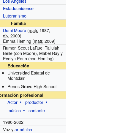
Los Ángeles
Estadounidense
Luteranismo
Familia
Demi Moore
(
matr.
1987;
div.
2000)
Emma Heming (
matr.
2009)
Rumer, Scout LaRue, Tallulah
Belle (con Moore), Mabel Ray y
Evelyn Penn (con Heming)
Educación
Universidad Estatal de
Montclair
Penns Grove High School
formación profesional
Actor
productor
músico
cantante
1980-2022
Voz y
armónica