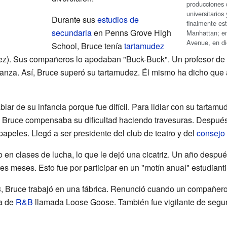
producciones 
universitario
Durante sus
estudios de
finalmente est
secundaria
en Penns Grove High
Manhattan; en 
Avenue, en di
School, Bruce tenía
tartamudez
uidez). Sus compañeros lo apodaban "Buck-Buck". Un profesor de 
ianza. Así, Bruce superó su tartamudez. Él mismo ha dicho que a
blar de su infancia porque fue difícil. Para lidiar con su tarta
e Bruce compensaba su dificultad haciendo travesuras. Después
peles. Llegó a ser presidente del club de teatro y del
consejo 
en clases de lucha, lo que le dejó una cicatriz. Un año después
es meses. Esto fue por participar en un "motín anual" estudiantil
 Bruce trabajó en una fábrica. Renunció cuando un compañero 
a de
R&B
llamada Loose Goose. También fue vigilante de segu