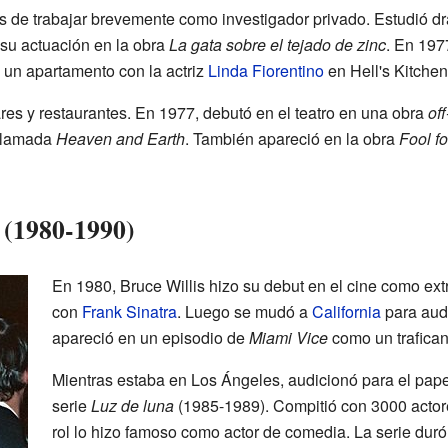
 de trabajar brevemente como investigador privado. Estudió d
r su actuación en la obra
La gata sobre el tejado de zinc
. En 197
 un apartamento con la actriz
Linda Fiorentino
en Hell's Kitchen
res y restaurantes. En 1977, debutó en el teatro en una obra
off
 llamada
Heaven and Earth
. También apareció en la obra
Fool f
a (1980-1990)
En 1980, Bruce Willis hizo su debut en el cine como ex
con
Frank Sinatra
. Luego se mudó a
California
para audi
apareció en un episodio de
Miami Vice
como un trafican
Mientras estaba en Los Ángeles, audicionó para el pape
serie
Luz de luna
(1985-1989). Compitió con 3000 actore
rol lo hizo famoso como actor de comedia. La serie dur