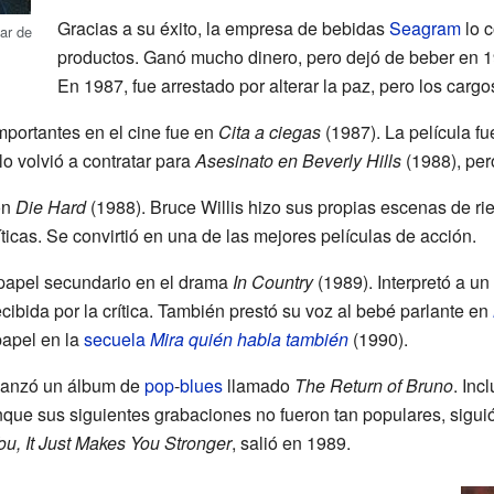
Gracias a su éxito, la empresa de bebidas
Seagram
lo c
car de
productos. Ganó mucho dinero, pero dejó de beber en 1
En 1987, fue arrestado por alterar la paz, pero los cargos
portantes en el cine fue en
Cita a ciegas
(1987). La película fu
lo volvió a contratar para
Asesinato en Beverly Hills
(1988), pero
on
Die Hard
(1988). Bruce Willis hizo sus propias escenas de rie
íticas. Se convirtió en una de las mejores películas de acción.
 papel secundario en el drama
In Country
(1989). Interpretó a un
recibida por la crítica. También prestó su voz al bebé parlante en
papel en la
secuela
Mira quién habla también
(1990).
 lanzó un álbum de
pop
-
blues
llamado
The Return of Bruno
. Inc
unque sus siguientes grabaciones no fueron tan populares, sigu
l You, It Just Makes You Stronger
, salió en 1989.