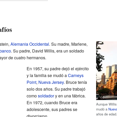
afíos
stein,
Alemania Occidental
. Su madre, Marlene,
banco
. Su padre, David Willis, era un soldado
ayor de cuatro hermanos.
En 1957, su padre dejó el ejército
y la familia se mudó a
Carneys
Point
,
Nueva Jersey
. Bruce tenía
solo dos años. Su padre trabajó
como
soldador
y en una fábrica.
En 1972, cuando Bruce era
Aunque Willis
adolescente, sus padres se
mudó a
Nueva
años de edad.
divorciaron.