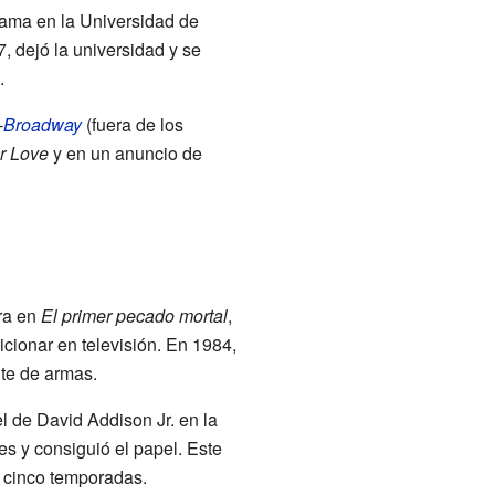
rama en la Universidad de
7, dejó la universidad y se
.
-
Broadway
(fuera de los
or Love
y en un anuncio de
tra en
El primer pecado mortal
,
cionar en televisión. En 1984,
te de armas.
l de David Addison Jr. en la
s y consiguió el papel. Este
ó cinco temporadas.