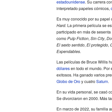
estadounidense
. Su carrera c
interpretado papeles cómicos,
Es muy conocido por su papel c
Hard
. La primera película se e
participado en más de sesenta p
como
Pulp Fiction
,
Sin City
,
Do
El sexto sentido
,
El protegido
,
G
Expendables
.
Las películas de Bruce Willis
dólares
en todo el mundo. Por e
exitosos. Ha ganado varios pr
Globo de Oro
y cuatro
Saturn
.
En su vida personal, se casó co
Se divorciaron en 2000. Más t
En marzo de 2022, su familia an