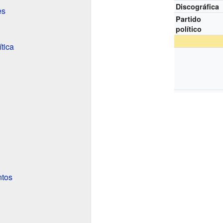
Discográfica
es
Partido
político
ítica
ntos