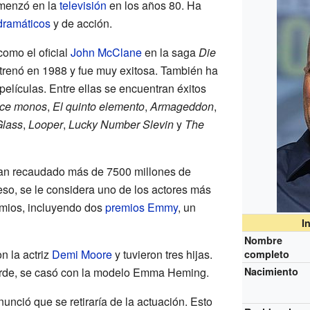
omenzó en la
televisión
en los años 80. Ha
dramáticos
y de acción.
omo el oficial
John McClane
en la saga
Die
strenó en 1988 y fue muy exitosa. También ha
elículas. Entre ellas se encuentran éxitos
ce monos
,
El quinto elemento
,
Armageddon
,
lass
,
Looper
,
Lucky Number Slevin
y
The
 han recaudado más de 7500 millones de
so, se le considera uno de los actores más
emios, incluyendo dos
premios Emmy
, un
I
Nombre
n la actriz
Demi Moore
y tuvieron tres hijas.
completo
arde, se casó con la modelo Emma Heming.
Nacimiento
unció que se retiraría de la actuación. Esto