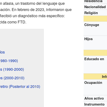
Residencia
n afasia, un trastorno del lenguaje que
Nacionalidad
ación. En febrero de 2023, informaron que
Religión
ecibió un diagnóstico más específico:
ocida como FTD.
Cónyuge
Hijos
íos
Educado en
(1980-1990)
os (1990-2000)
In
es (2000-2010)
Ocupación
etiro (Posterior al 2010)
Años activo
Instrumento