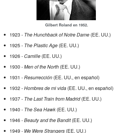
Gilbert Roland en 1952.
1923 -
The Hunchback of Notre Dame
(EE. UU.)
1925 -
The Plastic Age
(EE. UU.)
1926 -
Camille
(EE. UU.)
1930 -
Men of the North
(EE. UU.)
1931 -
Resurrección
(EE. UU., en español)
1932 -
Hombres de mi vida
(EE. UU., en español)
1937 -
The Last Train from Madrid
(EE. UU.)
1940 -
The Sea Hawk
(EE. UU.)
1946 -
Beauty and the Bandit
(EE. UU.)
1949 -
We Were Strangers
(EE. UU.)