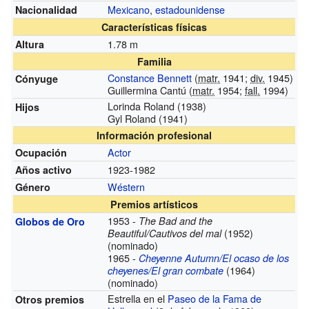
Mexicano
,
estadounidense
Nacionalidad
Características físicas
1.78 m
Altura
Familia
Constance Bennett
(
matr.
1941;
div.
1945)
Cónyuge
Guillermina Cantú (
matr.
1954;
fall.
1994)
Lorinda Roland
(1938)
Hijos
Gyl Roland
(1941)
Información profesional
Actor
Ocupación
1923-1982
Años activo
Wéstern
Género
Premios artísticos
1953 -
The Bad and the
Globos de Oro
(1952)
Beautiful/Cautivos del mal
(nominado)
1965 -
Cheyenne Autumn/El ocaso de los
(1964)
cheyenes/El gran combate
(nominado)
Estrella en el
Paseo de la Fama de
Otros premios