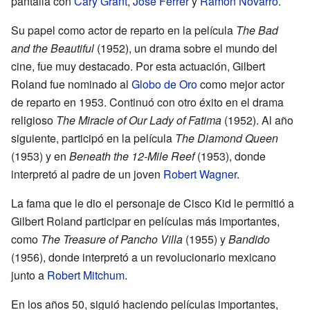
pantalla con
Cary Grant
,
José Ferrer
y
Ramón Novarro
.
Su papel como actor de reparto en la película
The Bad
and the Beautiful
(1952), un drama sobre el mundo del
cine, fue muy destacado. Por esta actuación, Gilbert
Roland fue nominado al
Globo de Oro
como mejor actor
de reparto en 1953. Continuó con otro éxito en el drama
religioso
The Miracle of Our Lady of Fatima
(1952). Al año
siguiente, participó en la película
The Diamond Queen
(1953) y en
Beneath the 12-Mile Reef
(1953), donde
interpretó al padre de un joven
Robert Wagner
.
La fama que le dio el personaje de Cisco Kid le permitió a
Gilbert Roland participar en películas más importantes,
como
The Treasure of Pancho Villa
(1955) y
Bandido
(1956), donde interpretó a un revolucionario mexicano
junto a
Robert Mitchum
.
En los años 50, siguió haciendo películas importantes,