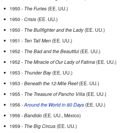
1950 -
The Furies
(EE. UU.)
1950 -
Crisis
(EE. UU.)
1950 -
The Bullfighter and the Lady
(EE. UU.)
1951 -
Ten Tall Men
(EE. UU.)
1952 -
The Bad and the Beautiful
(EE. UU.)
1952 -
The Miracle of Our Lady of Fatima
(EE. UU.)
1953 -
Thunder Bay
(EE. UU.)
1953 -
Beneath the 12-Mile Reef
(EE. UU.)
1955 -
The Treasure of Pancho Villa
(EE. UU.)
1956 -
Around the World in 80 Days
(EE. UU.)
1956 -
Bandido
(EE. UU., México)
1959 -
The Big Circus
(EE. UU.)