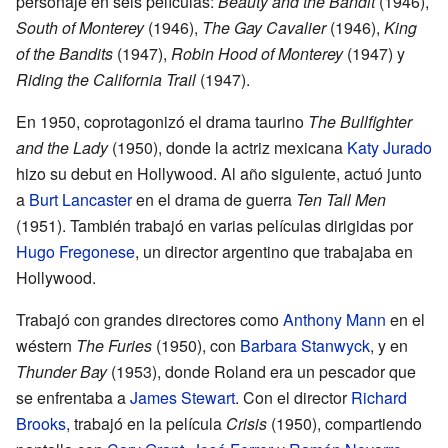
personaje en seis películas:
Beauty and the Bandit
(1946),
South of Monterey
(1946),
The Gay Cavalier
(1946),
King
of the Bandits
(1947),
Robin Hood of Monterey
(1947) y
Riding the California Trail
(1947).
En 1950, coprotagonizó el drama taurino
The Bullfighter
and the Lady
(1950), donde la actriz mexicana
Katy Jurado
hizo su debut en Hollywood. Al año siguiente, actuó junto
a
Burt Lancaster
en el drama de guerra
Ten Tall Men
(1951). También trabajó en varias películas dirigidas por
Hugo Fregonese
, un director argentino que trabajaba en
Hollywood.
Trabajó con grandes directores como
Anthony Mann
en el
wéstern
The Furies
(1950), con
Barbara Stanwyck
, y en
Thunder Bay
(1953), donde Roland era un pescador que
se enfrentaba a
James Stewart
. Con el director
Richard
Brooks
, trabajó en la película
Crisis
(1950), compartiendo