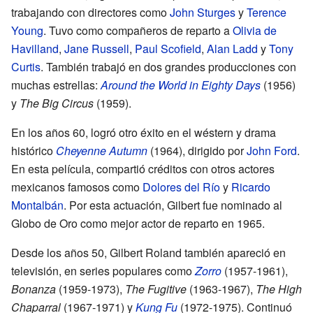
trabajando con directores como
John Sturges
y
Terence
Young
. Tuvo como compañeros de reparto a
Olivia de
Havilland
,
Jane Russell
,
Paul Scofield
,
Alan Ladd
y
Tony
Curtis
. También trabajó en dos grandes producciones con
muchas estrellas:
Around the World in Eighty Days
(1956)
y
The Big Circus
(1959).
En los años 60, logró otro éxito en el wéstern y drama
histórico
Cheyenne Autumn
(1964), dirigido por
John Ford
.
En esta película, compartió créditos con otros actores
mexicanos famosos como
Dolores del Río
y
Ricardo
Montalbán
. Por esta actuación, Gilbert fue nominado al
Globo de Oro como mejor actor de reparto en 1965.
Desde los años 50, Gilbert Roland también apareció en
televisión, en series populares como
Zorro
(1957-1961),
Bonanza
(1959-1973),
The Fugitive
(1963-1967),
The High
Chaparral
(1967-1971) y
Kung Fu
(1972-1975). Continuó