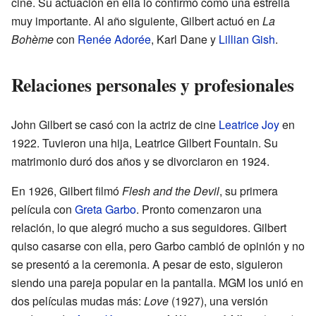
cine. Su actuación en ella lo confirmó como una estrella
muy importante. Al año siguiente, Gilbert actuó en
La
Bohème
con
Renée Adorée
, Karl Dane y
Lillian Gish
.
Relaciones personales y profesionales
John Gilbert se casó con la actriz de cine
Leatrice Joy
en
1922. Tuvieron una hija, Leatrice Gilbert Fountain. Su
matrimonio duró dos años y se divorciaron en 1924.
En 1926, Gilbert filmó
Flesh and the Devil
, su primera
película con
Greta Garbo
. Pronto comenzaron una
relación, lo que alegró mucho a sus seguidores. Gilbert
quiso casarse con ella, pero Garbo cambió de opinión y no
se presentó a la ceremonia. A pesar de esto, siguieron
siendo una pareja popular en la pantalla. MGM los unió en
dos películas mudas más:
Love
(1927), una versión