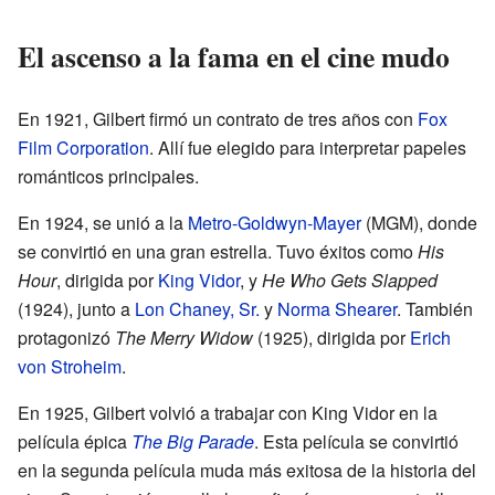
El ascenso a la fama en el cine mudo
En 1921, Gilbert firmó un contrato de tres años con
Fox
Film Corporation
. Allí fue elegido para interpretar papeles
románticos principales.
En 1924, se unió a la
Metro-Goldwyn-Mayer
(MGM), donde
se convirtió en una gran estrella. Tuvo éxitos como
His
Hour
, dirigida por
King Vidor
, y
He Who Gets Slapped
(1924), junto a
Lon Chaney, Sr.
y
Norma Shearer
. También
protagonizó
The Merry Widow
(1925), dirigida por
Erich
von Stroheim
.
En 1925, Gilbert volvió a trabajar con King Vidor en la
película épica
The Big Parade
. Esta película se convirtió
en la segunda película muda más exitosa de la historia del