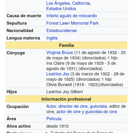
Los Ángeles
,
California
,
Estados Unidos
Infarto agudo de miocardio
Causa de muerte
Forest Lawn Memorial Park
Sepultura
Estadounidense
Nacionalidad
Inglés
Lengua materna
Familia
Virginia Bruce
(11 de agosto de 1932 - 25
Cónyuge
de mayo de 1934) (divorciados) 1 hijo
Ina Claire (9 de mayo de 1929 - 5 de
agosto de 1931) (divorciados)
Leatrice Joy
(3 de marzo de 1922 - 28 de
mayo de 1925) (divorciados) 1 hijo
Olivia Burwell (1918 - 1923)(divorciados)
Leatrice Joy Gilbert
Hijos
Información profesional
Actor
,
director de cine
,
guionista
, editor de
Ocupación
cine,
actor de cine
y
guionista de cine
Película
Área
desde 1915
Años activo
Estrella del Paseo de la Fama de