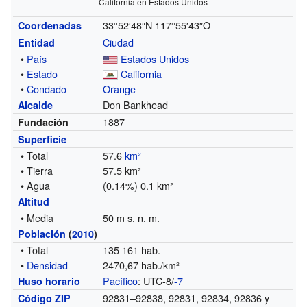
California en Estados Unidos
33°52′48″N
117°55′43″O
Coordenadas
Ciudad
Entidad
•
País
Estados Unidos
•
Estado
California
•
Condado
Orange
Don Bankhead
Alcalde
1887
Fundación
Superficie
• Total
57.6
km²
• Tierra
57.5 km²
• Agua
(0.14%) 0.1 km²
Altitud
• Media
50 m s. n. m.
Población
(
2010
)
• Total
135 161 hab.
•
Densidad
2470,67 hab./km²
Pacífico
: UTC-8/
-7
Huso horario
92831–92838, 92831, 92834, 92836 y
Código ZIP