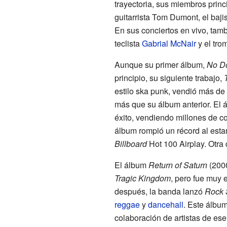
trayectoria, sus miembros princ
guitarrista Tom Dumont, el baji
En sus conciertos en vivo, tam
teclista
Gabrial McNair
y el tro
Aunque su primer álbum,
No D
principio, su siguiente trabajo,
estilo ska punk, vendió más de
más que su álbum anterior. El
éxito, vendiendo millones de c
álbum rompió un récord al estar
Billboard
Hot 100 Airplay. Otra 
El álbum
Return of Saturn
(2000
Tragic Kingdom
, pero fue muy 
después, la banda lanzó
Rock 
reggae
y
dancehall
. Este álbu
colaboración de artistas de ese