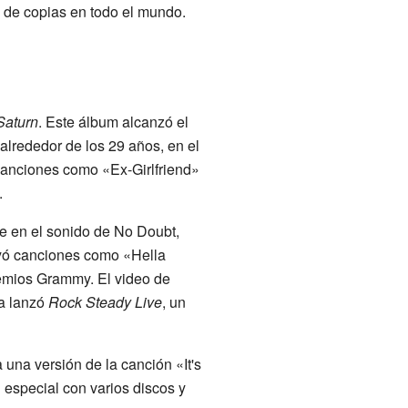
 de copias en todo el mundo.
Saturn
. Este álbum alcanzó el
, alrededor de los 29 años, en el
canciones como «Ex-Girlfriend»
.
e en el sonido de No Doubt,
uyó canciones como «Hella
emios Grammy. El video de
da lanzó
Rock Steady Live
, un
a una versión de la canción «It's
n especial con varios discos y