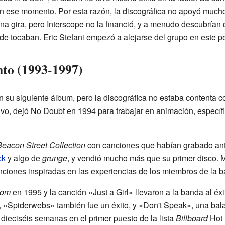
n ese momento. Por esta razón, la discográfica no apoyó mucho
na gira, pero Interscope no la financió, y a menudo descubrían
de tocaban. Eric Stefani empezó a alejarse del grupo en este p
nto (1993-1997)
su siguiente álbum, pero la discográfica no estaba contenta con
tivo, dejó No Doubt en 1994 para trabajar en animación, específ
eacon Street Collection
con canciones que habían grabado ant
ck
y algo de
grunge
, y vendió mucho más que su primer disco. 
anciones inspiradas en las experiencias de los miembros de la 
dom
en 1995 y la canción «Just a Girl» llevaron a la banda al éxi
«Spiderwebs» también fue un éxito, y «Don't Speak», una bala
r dieciséis semanas en el primer puesto de la lista
Billboard
Hot 