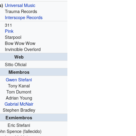
Universal Music
s)
Trauma Records
Interscope Records
311
Pink
Starpool
Bow Wow Wow
Invincible Overlord
Web
Sitio Oficial
Miembros
Gwen Stefani
Tony Kanal
Tom Dumont
Adrian Young
Gabrial McNair
Stephen Bradley
Exmiembros
Eric Stefani
ohn Spence (fallecido)