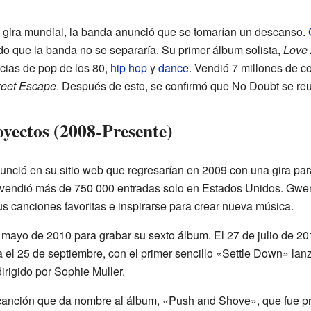
 gira mundial, la banda anunció que se tomarían un descanso.
do que la banda no se separaría. Su primer álbum solista,
Love 
ncias de pop de los 80,
hip hop
y
dance
. Vendió 7 millones de 
eet Escape
. Después de esto, se confirmó que No Doubt se reu
oyectos (2008-Presente)
unció en su sitio web que regresarían en 2009 con una gira par
 vendió más de 750 000 entradas solo en Estados Unidos. Gwen 
 sus canciones favoritas e inspirarse para crear nueva música.
 mayo de 2010 para grabar su sexto álbum. El 27 de julio de 2
ía el 25 de septiembre, con el primer sencillo «Settle Down» lanz
irigido por Sophie Muller.
a canción que da nombre al álbum, «Push and Shove», que fue p