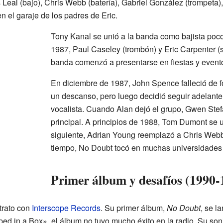
 Leal (bajo), Chris Webb (batería), Gabriel González (trompeta
 el garaje de los padres de Eric.
Tony Kanal se unió a la banda como bajista poco
1987, Paul Caseley (trombón) y Eric Carpenter (
banda comenzó a presentarse en fiestas y evento
En diciembre de 1987, John Spence falleció de f
un descanso, pero luego decidió seguir adelan
vocalista. Cuando Alan dejó el grupo, Gwen Stefa
principal. A principios de 1988, Tom Dumont se u
siguiente, Adrian Young reemplazó a Chris Webb 
tiempo, No Doubt tocó en muchas universidades y
Primer álbum y desafíos (1990-
trato con
Interscope Records
. Su primer álbum,
No Doubt
, se l
ed in a Box», el álbum no tuvo mucho éxito en la radio. Su soni