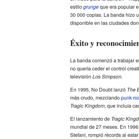
estilo
grunge
que era popular e
30 000 copias. La banda hizo u
disponible en las ciudades don
Éxito y reconocimie
La banda comenzó a trabajar en 
no quería ceder el control crea
televisión
Los Simpson
.
En 1995, No Doubt lanzó
The B
más crudo, mezclando
punk ro
Tragic Kingdom
, que incluía c
El lanzamiento de
Tragic King
mundial de 27 meses. En 1996, 
Stefani, rompió récords al esta