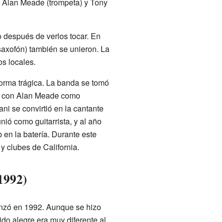
), Alan Meade (trompeta) y Tony
 después de verlos tocar. En
saxofón) también se unieron. La
s locales.
orma trágica. La banda se tomó
te con Alan Meade como
ni se convirtió en la cantante
nió como guitarrista, y al año
en la batería. Durante este
 clubes de California.
1992)
anzó en 1992. Aunque se hizo
do alegre era muy diferente al