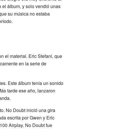
 el álbum, y solo vendió unas
 que su música no estaba
eríodo.
 el material. Eric Stefani, que
icamente en la serie de
es. Este álbum tenía un sonido
Más tarde ese año, lanzaron
banda.
to. No Doubt inició una gira
da escrita por Gwen y Eric
100 Airplay. No Doubt fue