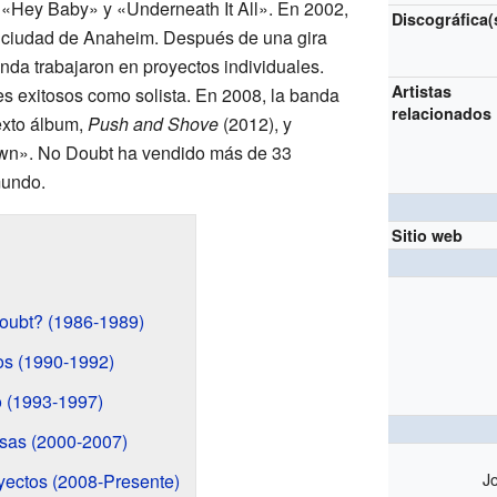
Hey Baby» y «Underneath It All». En 2002,
Discográfica(
a ciudad de Anaheim. Después de una gira
nda trabajaron en proyectos individuales.
Artistas
s exitosos como solista. En 2008, la banda
relacionados
exto álbum,
Push and Shove
(2012), y
own». No Doubt ha vendido más de 33
mundo.
Sitio web
oubt? (1986-1989)
os (1990-1992)
o (1993-1997)
sas (2000-2007)
J
yectos (2008-Presente)