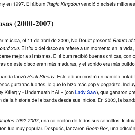
my en 1997. El álbum
Tragic Kingdom
vendió dieciséis millones
usas (2000-2007)
r música, el 11 de abril de 2000, No Doubt presentó
Return of 
board 200
. El título del disco se refiere a un momento en la vida
erse mejor a sí mismas. El álbum recibió buenas críticas, con 
tras de este disco eran más maduras, y el sonido era más pulido
a banda lanzó
Rock Steady
. Este álbum mostró un cambio notabl
nos guitarras fuertes, lo que lo hizo más pop y pegadizo. Incl
Killer) y «Underneath It All» (con
Lady Saw
), que ganaron pr
e la historia de la banda desde sus inicios. En 2003, la ban
Singles 1992-2003
, una colección de todos sus sencillos. Incluí
bién fue muy popular. Después, lanzaron
Boom Box
, una edició