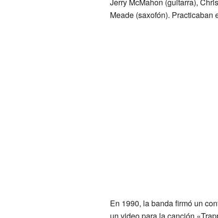
Jerry McMahon (guitarra), Chris
Meade (saxofón). Practicaban en
En 1990, la banda firmó un con
un video para la canción «Trapp