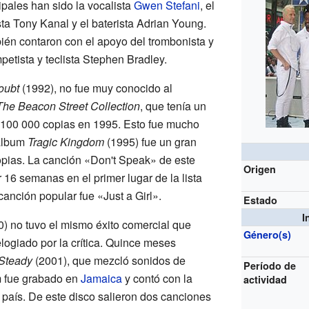
ipales han sido la vocalista
Gwen Stefani
, el
sta Tony Kanal y el baterista Adrian Young.
bién contaron con el apoyo del trombonista y
mpetista y teclista Stephen Bradley.
oubt
(1992), no fue muy conocido al
The Beacon Street Collection
, que tenía un
 100 000 copias en 1995. Esto fue mucho
 álbum
Tragic Kingdom
(1995) fue un gran
opias. La canción «Don't Speak» de este
Origen
 16 semanas en el primer lugar de la lista
canción popular fue «Just a Girl».
Estado
I
) no tuvo el mismo éxito comercial que
Género(s)
elogiado por la crítica. Quince meses
Steady
(2001), que mezcló sonidos de
Período de
m fue grabado en
Jamaica
y contó con la
actividad
 país. De este disco salieron dos canciones