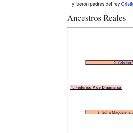
y fueron padres del rey
Cristi
Ancestros Reales
2.
Cristián
1.
Federico V de Dinamarca
3. Sofía Magdalena