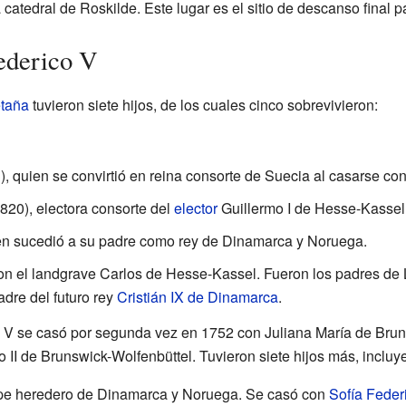
 catedral de Roskilde. Este lugar es el sitio de descanso final
ederico V
etaña
tuvieron siete hijos, de los cuales cinco sobrevivieron:
 quien se convirtió en reina consorte de Suecia al casarse co
820), electora consorte del
elector
Guillermo I de Hesse-Kassel
en sucedió a su padre como rey de Dinamarca y Noruega.
on el landgrave Carlos de Hesse-Kassel. Fueron los padres de 
adre del futuro rey
Cristián IX de Dinamarca
.
V se casó por segunda vez en 1752 con Juliana María de Bruns
 II de Brunswick-Wolfenbüttel. Tuvieron siete hijos más, incluy
ipe heredero de Dinamarca y Noruega. Se casó con
Sofía Fede