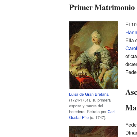
Primer Matrimonio 
El 10
Hann
Ella 
Caro
ofici
dici
Feder
Asc
Luisa de Gran Bretaña
(1724-1751), su primera
Ma
esposa y madre del
heredero. Retrato por
Carl
Gustaf Pilo
(c. 1747).
Feder
Dina