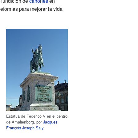
 fundición de
cañones
en
reformas para mejorar la vida
Estatua de Federico V en el centro
de Amalienborg, por
Jacques
François Joseph Saly
.