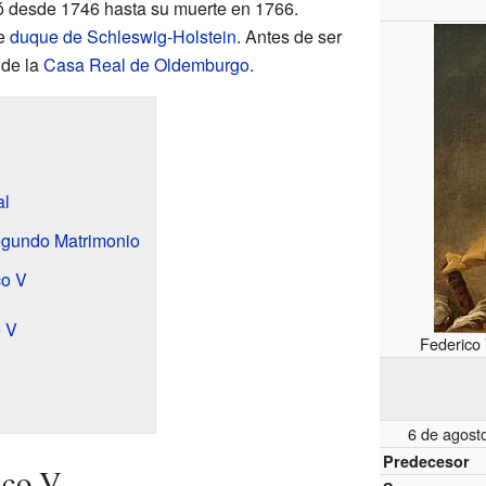
ó desde 1746 hasta su muerte en 1766.
ue
duque de Schleswig-Holstein
. Antes de ser
de la
Casa Real de Oldemburgo
.
al
egundo Matrimonio
co V
 V
Federico 
6 de agost
Predecesor
ico V