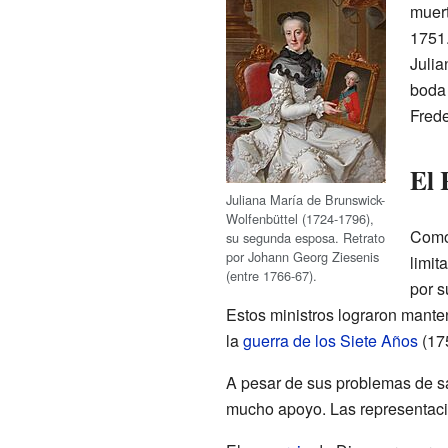
muert
1751
Julia
boda 
Fred
El 
Juliana María de Brunswick-
Wolfenbüttel (1724-1796),
Como 
su segunda esposa. Retrato
por Johann Georg Ziesenis
limit
(entre 1766-67).
por s
Estos ministros lograron mante
la
guerra de los Siete Años
(175
A pesar de sus problemas de sa
mucho apoyo. Las representac