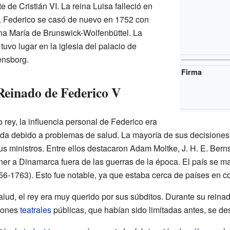
e de Cristián VI. La reina Luisa falleció en
. Federico se casó de nuevo en 1752 con
na María de Brunswick-Wolfenbüttel. La
tuvo lugar en la iglesia del palacio de
ensborg.
Firma
Reinado de Federico V
rey, la influencia personal de Federico era
ada debido a problemas de salud. La mayoría de sus decisiones
us ministros. Entre ellos destacaron Adam Moltke, J. H. E. Ber
ner a Dinamarca fuera de las guerras de la época. El país se ma
6-1763). Esto fue notable, ya que estaba cerca de países en c
lud, el rey era muy querido por sus súbditos. Durante su reinad
iones
teatrales
públicas, que habían sido limitadas antes, se de