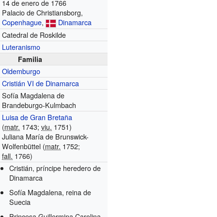
14 de enero de 1766
Palacio de Christiansborg,
Copenhague
,
Dinamarca
Catedral de Roskilde
Luteranismo
Familia
Oldemburgo
Cristián VI de Dinamarca
Sofía Magdalena de
Brandeburgo-Kulmbach
Luisa de Gran Bretaña
(
matr.
1743;
viu.
1751)
Juliana María de Brunswick-
Wolfenbüttel (
matr.
1752;
fall.
1766)
Cristián, príncipe heredero de
Dinamarca
Sofía Magdalena, reina de
Suecia
Princesa Guillermina Carolina