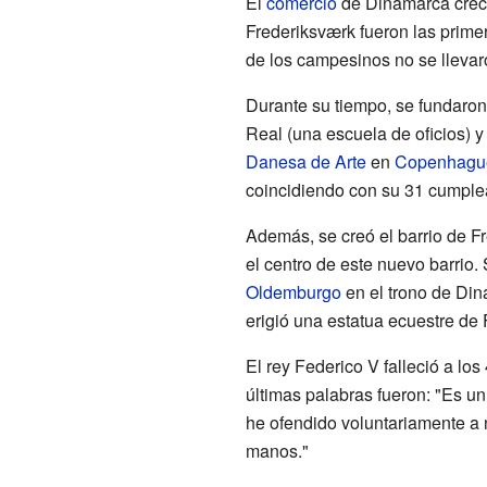
El
comercio
de Dinamarca creci
Frederiksværk fueron las primer
de los campesinos no se llevar
Durante su tiempo, se fundaron 
Real (una escuela de oficios) y
Danesa de Arte
en
Copenhagu
coincidiendo con su 31 cumple
Además, se creó el barrio de 
el centro de este nuevo barrio.
Oldemburgo
en el trono de Din
erigió una estatua ecuestre de
El rey Federico V falleció a lo
últimas palabras fueron: "Es u
he ofendido voluntariamente a
manos."