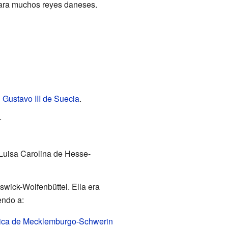
 para muchos reyes daneses.
n
Gustavo III de Suecia
.
.
Luisa Carolina de Hesse-
wick-Wolfenbüttel. Ella era
endo a:
rica de Mecklemburgo-Schwerin