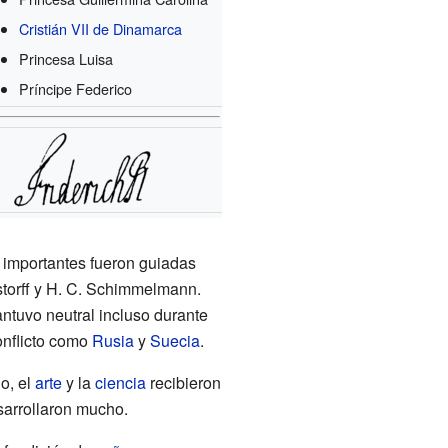
Cristián VII de Dinamarca
Princesa Luisa
Príncipe Federico
 importantes fueron guiadas
nstorff y H. C. Schimmelmann.
ntuvo neutral incluso durante
onflicto como
Rusia
y
Suecia
.
o, el
arte
y la
ciencia
recibieron
sarrollaron mucho.