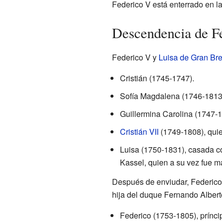
Federico V está enterrado en la
Descendencia de F
Federico V y
Luisa de Gran Br
Cristián (1745-1747).
Sofía Magdalena (1746-1813),
Guillermina Carolina (1747-1
Cristián VII
(1749-1808), qui
Luisa (1750-1831), casada c
Kassel, quien a su vez fue m
Después de enviudar, Federico 
hija del duque Fernando Alberto
Federico (1753-1805), prínc