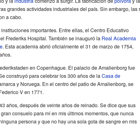
ó y la
industria
comenzó a surgir. La fabricación de
pólvora
y la
as grandes actividades industriales del país. Sin embargo, las 
on a cabo.
instituciones importantes. Entre ellas, el Centro Educativo
 el Frederiks Hospital. También se inauguró la
Real Academia
e
. Esta academia abrió oficialmente el 31 de marzo de 1754,
años.
Frederikstaden en Copenhague. El palacio de Amalienborg fue
 Se construyó para celebrar los 300 años de la
Casa de
amarca y Noruega. En el centro del patio de Amalienborg, se
 Federico V en 1771.
s 43 años, después de veinte años de reinado. Se dice que sus
n gran consuelo para mí en mis últimos momentos, que nunca
 ninguna persona y que no hay una sola gota de sangre en mis