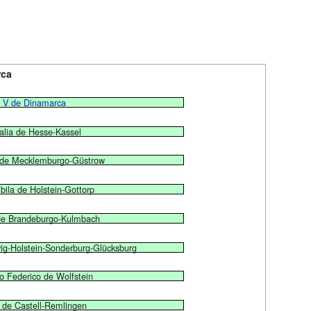
rca
n V de Dinamarca
alia de Hesse-Kassel
 de Mecklemburgo-Güstrow
bila de Holstein-Gottorp
 de Brandeburgo-Kulmbach
wig-Holstein-Sonderburg-Glücksburg
o Federico de Wolfstein
a de Castell-Remlingen