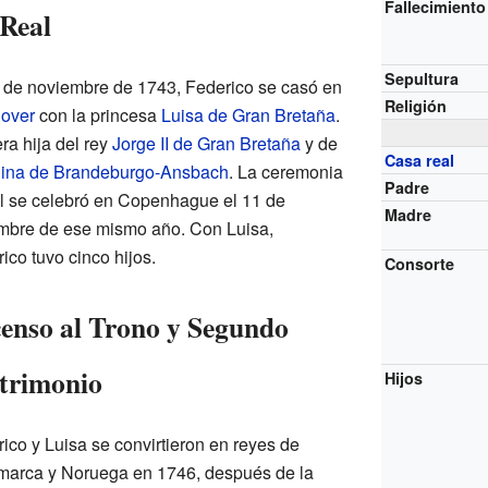
Fallecimiento
Real
Sepultura
 de noviembre de 1743, Federico se casó en
Religión
over
con la princesa
Luisa de Gran Bretaña
.
era hija del rey
Jorge II de Gran Bretaña
y de
Casa real
lina de Brandeburgo-Ansbach
. La ceremonia
Padre
al se celebró en Copenhague el 11 de
Madre
embre de ese mismo año. Con Luisa,
ico tuvo cinco hijos.
Consorte
enso al Trono y Segundo
trimonio
Hijos
ico y Luisa se convirtieron en reyes de
marca y Noruega en 1746, después de la