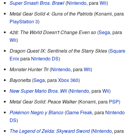
Super Smash Bros. Brawl
(
Nintendo
, para
Wii
)
Metal Gear Solid 4: Guns of the Patriots
(Konami, para
PlayStation 3
)
428: The World Doesn't Change Even so
(
Sega
, para
Wii
)
Dragon Quest IX: Sentinels of the Starry Skies
(
Square
Enix
para
Nintendo DS
)
Monster Hunter Tri
(
Nintendo
, para
Wii
)
Bayonetta
(
Sega
, para
Xbox 360
)
New Super Mario Bros. Wii
(
Nintendo
, para
Wii
)
Metal Gear Solid: Peace Walker
(Konami, para
PSP
)
Pokémon Negro y Blanco
(
Game Freak
, para
Nintendo
DS
)
The Legend of Zelda: Skyward Sword
(
Nintendo
, para