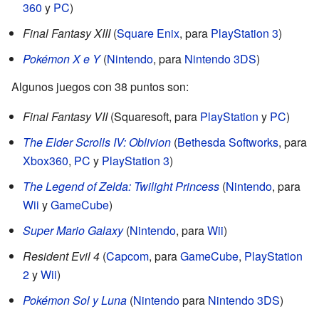
360
y
PC
)
Final Fantasy XIII
(
Square Enix
, para
PlayStation 3
)
Pokémon X e Y
(
Nintendo
, para
Nintendo 3DS
)
Algunos juegos con 38 puntos son:
Final Fantasy VII
(Squaresoft, para
PlayStation
y
PC
)
The Elder Scrolls IV: Oblivion
(
Bethesda Softworks
, para
Xbox360
,
PC
y
PlayStation 3
)
The Legend of Zelda: Twilight Princess
(
Nintendo
, para
Wii
y
GameCube
)
Super Mario Galaxy
(
Nintendo
, para
Wii
)
Resident Evil 4
(
Capcom
, para
GameCube
,
PlayStation
2
y
Wii
)
Pokémon Sol y Luna
(
Nintendo
para
Nintendo 3DS
)