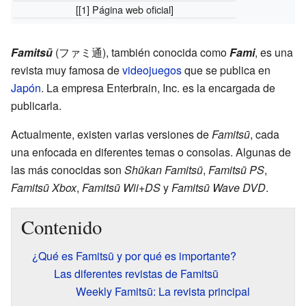
[
[1]
Página web oficial]
Famitsū
(ファミ通), también conocida como
Fami
, es una
revista muy famosa de
videojuegos
que se publica en
Japón
. La empresa Enterbrain, Inc. es la encargada de
publicarla.
Actualmente, existen varias versiones de
Famitsū
, cada
una enfocada en diferentes temas o consolas. Algunas de
las más conocidas son
Shūkan Famitsū
,
Famitsū PS
,
Famitsū Xbox
,
Famitsū Wii+DS
y
Famitsū Wave DVD
.
Contenido
¿Qué es Famitsū y por qué es importante?
Las diferentes revistas de Famitsū
Weekly Famitsū: La revista principal