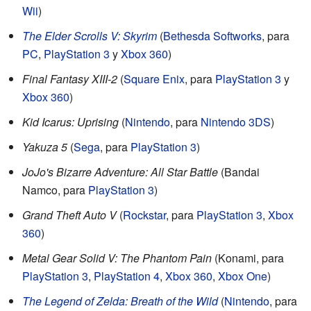
Wii
)
The Elder Scrolls V: Skyrim
(
Bethesda Softworks
, para
PC
,
PlayStation 3
y
Xbox 360
)
Final Fantasy XIII-2
(
Square Enix
, para
PlayStation 3
y
Xbox 360
)
Kid Icarus: Uprising
(
Nintendo
, para
Nintendo 3DS
)
Yakuza 5
(
Sega
, para
PlayStation 3
)
JoJo's Bizarre Adventure: All Star Battle
(Bandai
Namco, para
PlayStation 3
)
Grand Theft Auto V
(
Rockstar
, para
PlayStation 3
,
Xbox
360
)
Metal Gear Solid V: The Phantom Pain
(Konami, para
PlayStation 3
,
PlayStation 4
,
Xbox 360
,
Xbox One
)
The Legend of Zelda: Breath of the Wild
(
Nintendo
, para