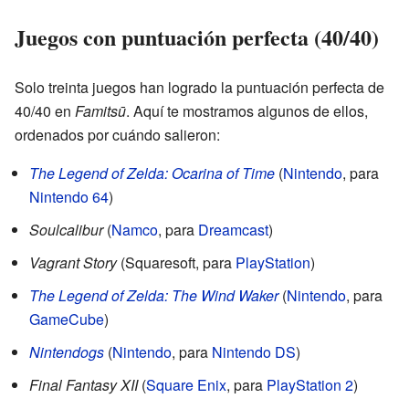
Juegos con puntuación perfecta (40/40)
Solo treinta juegos han logrado la puntuación perfecta de
40/40 en
Famitsū
. Aquí te mostramos algunos de ellos,
ordenados por cuándo salieron:
The Legend of Zelda: Ocarina of Time
(
Nintendo
, para
Nintendo 64
)
Soulcalibur
(
Namco
, para
Dreamcast
)
Vagrant Story
(Squaresoft, para
PlayStation
)
The Legend of Zelda: The Wind Waker
(
Nintendo
, para
GameCube
)
Nintendogs
(
Nintendo
, para
Nintendo DS
)
Final Fantasy XII
(
Square Enix
, para
PlayStation 2
)