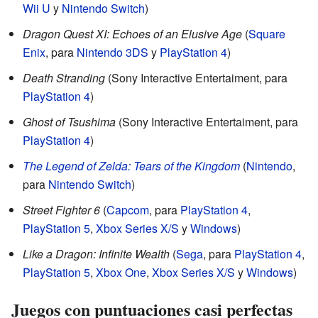
Wii U
y
Nintendo Switch
)
Dragon Quest XI: Echoes of an Elusive Age
(
Square
Enix
, para
Nintendo 3DS
y
PlayStation 4
)
Death Stranding
(Sony Interactive Entertaiment, para
PlayStation 4
)
Ghost of Tsushima
(Sony Interactive Entertaiment, para
PlayStation 4
)
The Legend of Zelda: Tears of the Kingdom
(
Nintendo
,
para
Nintendo Switch
)
Street Fighter 6
(
Capcom
, para
PlayStation 4
,
PlayStation 5
,
Xbox Series X/S
y
Windows
)
Like a Dragon: Infinite Wealth
(
Sega
, para
PlayStation 4
,
PlayStation 5
,
Xbox One
,
Xbox Series X/S
y
Windows
)
Juegos con puntuaciones casi perfectas