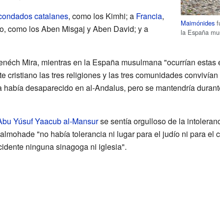
condados catalanes
, como los Kimhi; a
Francia
,
Maimónides
f
o, como los Aben Misgaj y Aben David; y a
la España mu
enéch Mira, mientras en la España musulmana "ocurrían estas 
rte cristiano las tres religiones y las tres comunidades convivía
a había desaparecido en al-Andalus, pero se mantendría durante
Abu Yúsuf Yaacub al-Mansur
se sentía orgulloso de la intoleran
almohade "no había tolerancia ni lugar para el judío ni para el c
dente ninguna sinagoga ni iglesia".