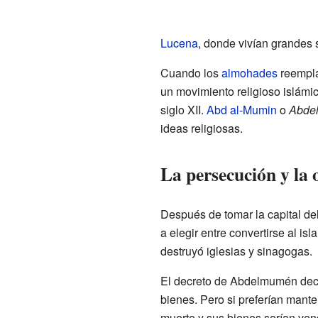
Lucena
, donde vivían grandes 
Cuando los
almohades
reempla
un movimiento religioso islámic
siglo XII.
Abd al-Mumin
o
Abde
ideas religiosas.
La persecución y la 
Después de tomar la capital de
a elegir entre convertirse al is
destruyó iglesias y sinagogas.
El decreto de Abdelmumén decía
bienes. Pero si preferían mante
muerte y sus bienes serían ven