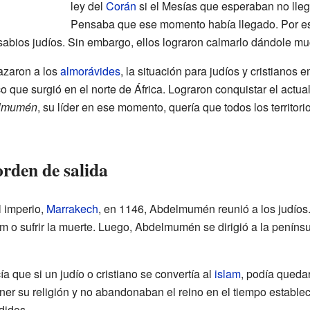
ley del
Corán
si el Mesías que esperaban no lleg
Pensaba que ese momento había llegado. Por eso
sabios judíos. Sin embargo, ellos lograron calmarlo dándole mu
zaron a los
almorávides
, la situación para judíos y cristiano
o que surgió en el norte de África. Lograron conquistar el actua
lmumén
, su líder en ese momento, quería que todos los territori
orden de salida
l imperio,
Marrakech
, en 1146, Abdelmumén reunió a los judíos.
lam o sufrir la muerte. Luego, Abdelmumén se dirigió a la penínsu
 que si un judío o cristiano se convertía al
islam
, podía queda
ner su religión y no abandonaban el reino en el tiempo establec
didos.