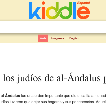
Web
Imágenes
English
e los judíos de al-Ándalus 
 al-Ándalus
fue una orden importante que dio el califa almoha
díos tuvieron que dejar sus hogares y sus pertenencias. Aquell