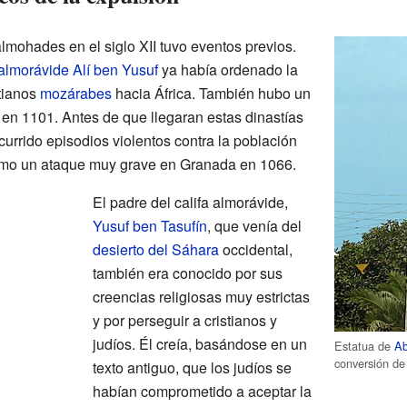
almohades en el siglo XII tuvo eventos previos.
almorávide
Alí ben Yusuf
ya había ordenado la
stianos
mozárabes
hacia África. También hubo un
s en 1101. Antes de que llegaran estas dinastías
currido episodios violentos contra la población
omo un ataque muy grave en Granada en 1066.
El padre del califa almorávide,
Yusuf ben Tasufín
, que venía del
desierto del Sáhara
occidental,
también era conocido por sus
creencias religiosas muy estrictas
y por perseguir a cristianos y
judíos. Él creía, basándose en un
Estatua de
Ab
conversión de 
texto antiguo, que los judíos se
habían comprometido a aceptar la