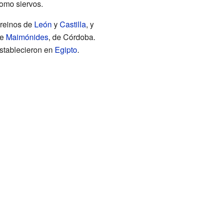
omo siervos.
 reinos de
León
y
Castilla
, y
ue
Maimónides
, de Córdoba.
establecieron en
Egipto
.