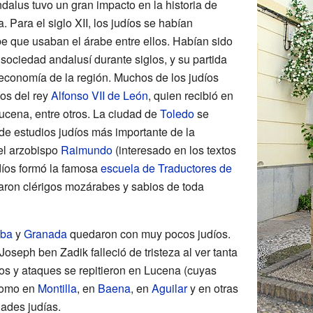
ndalus tuvo un gran impacto en la historia de
 Para el siglo XII, los judíos se habían
be que usaban el árabe entre ellos. Habían sido
sociedad andalusí durante siglos, y su partida
a economía de la región. Muchos de los judíos
ios del rey
Alfonso VII de León
, quien recibió en
Lucena, entre otros. La ciudad de
Toledo
se
 de estudios judíos más importante de la
del arzobispo
Raimundo
(interesado en los textos
díos formó la famosa
escuela de Traductores de
paron clérigos mozárabes y sabios de toda
ba
y
Granada
quedaron con muy pocos judíos.
oseph ben Zadik falleció de tristeza al ver tanta
ios y ataques se repitieron en Lucena (cuyas
 como en
Montilla
, en
Baena
, en
Aguilar
y en otras
ades judías.