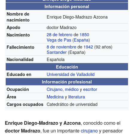
Información personal
Nombre de
Enrique Diego-Madrazo Azcona
nacimiento
doctor Madrazo
Apodo
28 de febrero
de
1850
Nacimiento
Vega de Pas
(
España
)
8 de noviembre
de
1942
(92 años)
Fallecimiento
Santander
(España)
Española
Nacionalidad
Educación
Universidad de Valladolid
Educado en
Información profesional
Cirujano
,
médico
y
escritor
Ocupación
Medicina
y
literatura
Área
Catedrático de universidad
Cargos ocupados
Enrique Diego-Madrazo y Azcona
, conocido como el
doctor Madrazo
, fue un importante
cirujano
y pensador