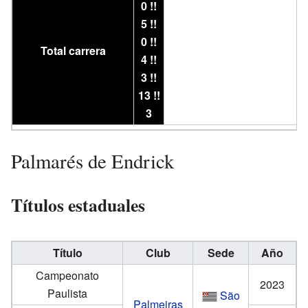
0 !!
5 !!
0 !!
Total carrera
4 !!
3 !!
13 !!
3
Palmarés de Endrick
Títulos estaduales
Título
Club
Sede
Año
Campeonato
2023
Paulista
São
Palmeiras