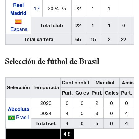
Real
1.ª
2024-25
22
1
1
Madrid
Total club
22
1
1
0
España
Total carrera
66
15
2
22
Selección de fútbol de Brasil
Continental
Mundial
Amisto
Selección
Temporada
Part.
Goles
Part.
Goles
Part.
G
2023
0
0
2
0
0
Absoluta
2024
4
0
3
0
4
Brasil
Total sel.
4
0
5
0
4
4 !!