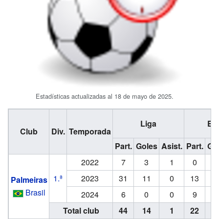
Estadísticas actualizadas al 18 de mayo de 2025.
Liga
Est
Club
Div.
Temporada
Part.
Goles
Asist.
Part.
Go
2022
7
3
1
0
1.ª
2023
31
11
0
13
Palmeiras
Brasil
2024
6
0
0
9
Total club
44
14
1
22