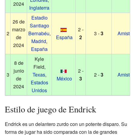
2024
Inglaterra
Estadio
26 de
Santiago
marzo
2 -
2
Bernabéu
,
3 -
3
Amistos
de
España
2
Madrid
,
2024
España
Kyle
8 de
Field,
junio
2 -
3
Texas
,
2 -
3
Amistos
de
México
3
Estados
2024
Unidos
Estilo de juego de Endrick
Endrick es un delantero zurdo con un potente disparo. Su
forma de jugar ha sido comparada con la de grandes