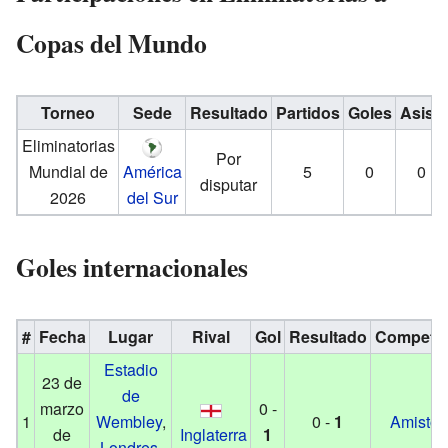
Copas del Mundo
Torneo
Sede
Resultado
Partidos
Goles
Asist.
Eliminatorias
Por
Mundial de
América
5
0
0
disputar
2026
del Sur
Goles internacionales
#
Fecha
Lugar
Rival
Gol
Resultado
Competic
Estadio
23 de
de
marzo
0 -
1
Wembley
,
0 -
1
Amistos
de
Inglaterra
1
Londres
,