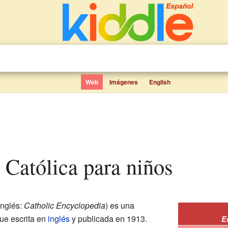
Web
Imágenes
English
a Católica para niños
inglés:
Catholic Encyclopedia
) es una
ue escrita en
inglés
y publicada en 1913.
E