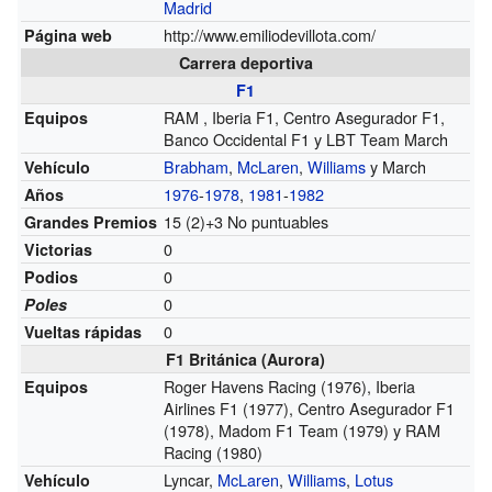
Madrid
http://www.emiliodevillota.com/
Página web
Carrera deportiva
F1
RAM , Iberia F1, Centro Asegurador F1,
Equipos
Banco Occidental F1 y LBT Team March
Brabham
,
McLaren
,
Williams
y March
Vehículo
1976
-
1978
,
1981
-
1982
Años
15 (2)+3 No puntuables
Grandes Premios
0
Victorias
0
Podios
0
Poles
0
Vueltas rápidas
F1 Británica (Aurora)
Roger Havens Racing (1976), Iberia
Equipos
Airlines F1 (1977), Centro Asegurador F1
(1978), Madom F1 Team (1979) y RAM
Racing (1980)
Lyncar,
McLaren
,
Williams
,
Lotus
Vehículo