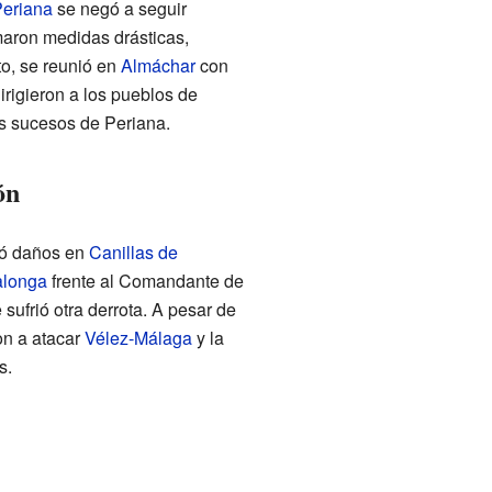
eriana
se negó a seguir
maron medidas drásticas,
o, se reunió en
Almáchar
con
dirigieron a los pueblos de
os sucesos de Periana.
ón
só daños en
Canillas de
alonga
frente al Comandante de
 sufrió otra derrota. A pesar de
on a atacar
Vélez-Málaga
y la
s.