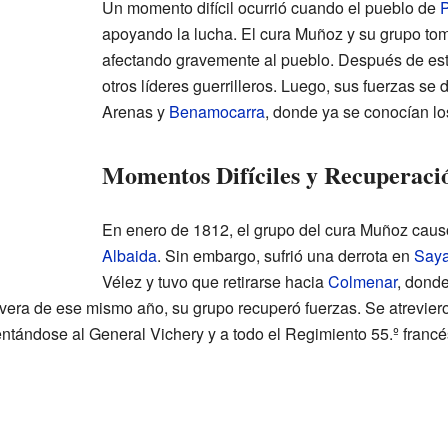
Un momento difícil ocurrió cuando el pueblo de
P
apoyando la lucha. El cura Muñoz y su grupo to
afectando gravemente al pueblo. Después de est
otros líderes guerrilleros. Luego, sus fuerzas se 
Arenas y
Benamocarra
, donde ya se conocían l
Momentos Difíciles y Recuperaci
En enero de 1812, el grupo del cura Muñoz cau
Albaida
. Sin embargo, sufrió una derrota en
Say
Vélez y tuvo que retirarse hacia
Colmenar
, donde
avera de ese mismo año, su grupo recuperó fuerzas. Se atrevier
entándose al General Vichery y a todo el Regimiento 55.º francé