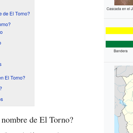
Cascada en el Ja
e de El Torno?
orno?
io
o
Bandera
s
en El Torno?
?
os
 nombre de El Torno?