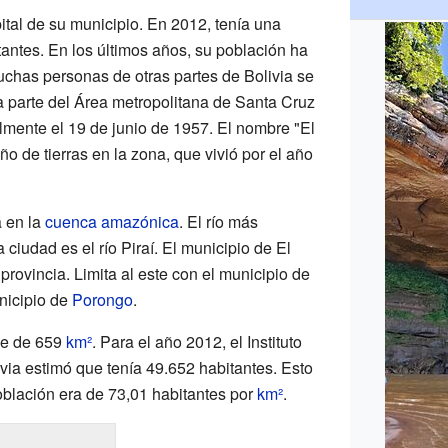
ital de su municipio. En 2012, tenía una
antes. En los últimos años, su población ha
chas personas de otras partes de Bolivia se
a parte del Área metropolitana de Santa Cruz
almente el 19 de junio de 1957. El nombre "El
o de tierras en la zona, que vivió por el año
á en la
cuenca amazónica
. El río más
ciudad es el río Piraí. El municipio de El
provincia. Limita al este con el municipio de
nicipio de
Porongo
.
cie de 659
km²
. Para el año 2012, el Instituto
via estimó que tenía 49.652 habitantes. Esto
blación era de 73,01 habitantes por
km²
.