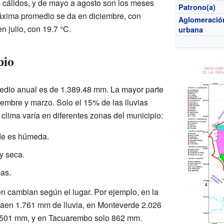
 cálidos, y de mayo a agosto son los meses
Patrono(a)
áxima promedio se da en diciembre, con
Aglomeració
n julio, con 19.7 °C.
urbana
pio
omedio anual es de 1.389.48 mm. La mayor parte
ciembre y marzo. Solo el 15% de las lluvias
l clima varía en diferentes zonas del municipio:
de es húmeda.
y seca.
cas.
én cambian según el lugar. Por ejemplo, en la
caen 1.761 mm de lluvia, en Monteverde 2.026
1.501 mm, y en Tacuarembo solo 862 mm.