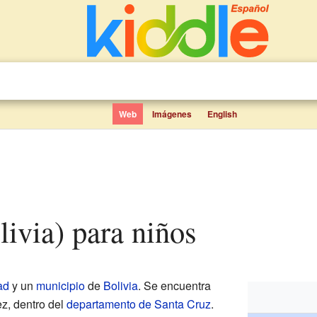
Web
Imágenes
English
livia) para niños
ad
y un
municipio
de
Bolivia
. Se encuentra
ez, dentro del
departamento de Santa Cruz
.