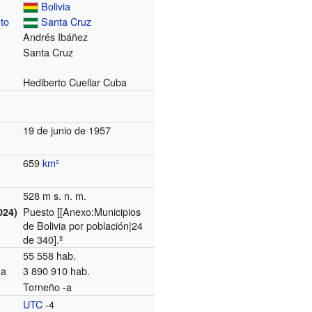
Bolivia
to
Santa Cruz
Andrés Ibáñez
Santa Cruz
Hediberto Cuellar Cuba
19 de junio de 1957
659
km²
528 m s. n. m.
Puesto [[Anexo:Municipios
024)
de Bolivia por población|24
de 340].º
55 558 hab.
na
3 890 910 hab.
Torneño -a
UTC
-4
o