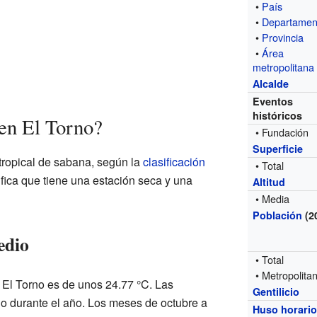
•
País
•
Departamen
•
Provincia
•
Área
metropolitana
Alcalde
Eventos
históricos
en El Torno?
• Fundación
Superficie
 tropical de sabana, según la
clasificación
• Total
ifica que tiene una estación seca y una
Altitud
• Media
Población
(2
edio
• Total
• Metropolita
El Torno es de unos 24.77 °C. Las
Gentilicio
 durante el año. Los meses de octubre a
Huso horari