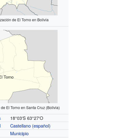
zación de El Torno en Bolivia
El Torno
 de El Torno en Santa Cruz (Bolivia)
18°03′S
63°27′O
s
Castellano (español)
l
Municipio