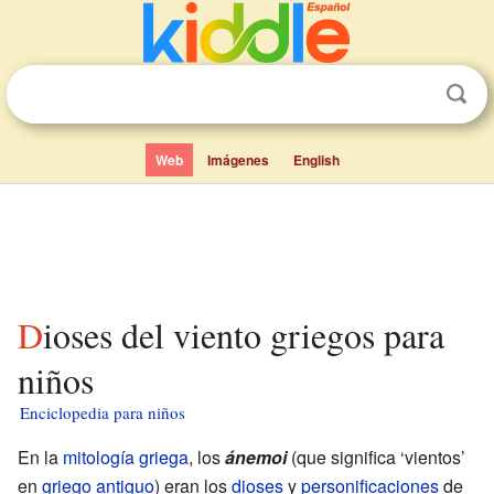
Web
Imágenes
English
Dioses del viento griegos para
niños
Enciclopedia para niños
En la
mitología griega
, los
ánemoi
(que significa ‘vientos’
en
griego antiguo
) eran los
dioses
y
personificaciones
de