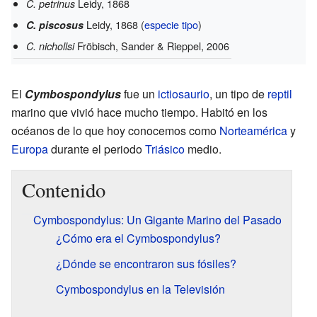
Leidy, 1868
C. petrinus
Leidy, 1868 (
especie tipo
)
C. piscosus
Fröbisch, Sander & Rieppel, 2006
C. nichollsi
El
Cymbospondylus
fue un
ictiosaurio
, un tipo de
reptil
marino que vivió hace mucho tiempo. Habitó en los
océanos de lo que hoy conocemos como
Norteamérica
y
Europa
durante el periodo
Triásico
medio.
Contenido
Cymbospondylus: Un Gigante Marino del Pasado
¿Cómo era el Cymbospondylus?
¿Dónde se encontraron sus fósiles?
Cymbospondylus en la Televisión