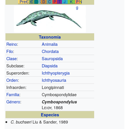
PreЄ
Є
O
S
D
C
P
T
J
K
P
N
g
Taxonomía
Reino
:
Animalia
Filo
:
Chordata
Clase
:
Sauropsida
Subclase:
Diapsida
Superorden:
Ichthyopterygia
Orden
:
Ichthyosauria
Infraorden:
Longipinnati
Familia
:
Cymbospondylidae
Género
:
Cymbospondylus
Leidy, 1868
Especies
Liu & Sander, 1989
C. buchseri