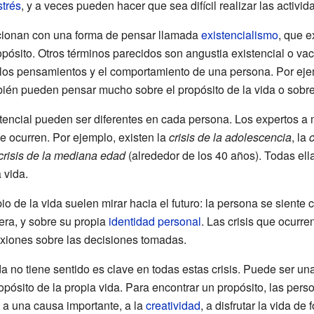
strés
, y a veces pueden hacer que sea difícil realizar las activid
lacionan con una forma de pensar llamada
existencialismo
, que e
propósito. Otros términos parecidos son angustia existencial o vací
los pensamientos y el comportamiento de una persona. Por ejemp
én pueden pensar mucho sobre el propósito de la vida o sobre 
tencial pueden ser diferentes en cada persona. Los expertos a m
e ocurren. Por ejemplo, existen la
crisis de la adolescencia
, la
c
crisis de la mediana edad
(alrededor de los 40 años). Todas ell
 vida.
ipio de la vida suelen mirar hacia el futuro: la persona se sient
era, y sobre su propia
identidad personal
. Las crisis que ocurre
lexiones sobre las decisiones tomadas.
da no tiene sentido es clave en todas estas crisis. Puede ser un
ropósito de la propia vida. Para encontrar un propósito, las pe
 a una causa importante, a la
creatividad
, a disfrutar la vida de