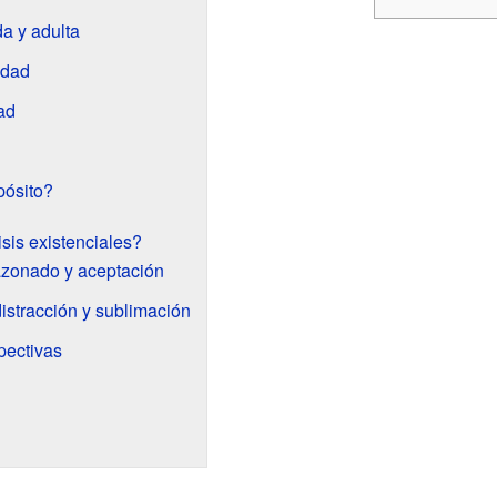
da y adulta
edad
ad
pósito?
sis existenciales?
razonado y aceptación
distracción y sublimación
pectivas