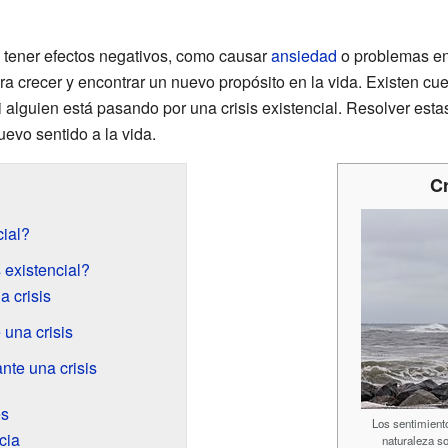
n tener efectos negativos, como causar
ansiedad
o problemas en
a crecer y encontrar un nuevo propósito en la vida. Existen cu
 alguien está pasando por una crisis existencial. Resolver estas 
evo sentido a la vida.
Cr
cial?
 existencial?
 crisis
una crisis
te una crisis
es
Los sentimiento
cia
naturaleza so