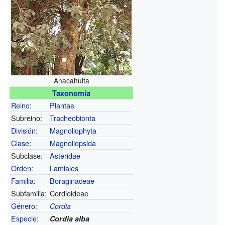
Anacahuita
Taxonomía
Reino
:
Plantae
Subreino:
Tracheobionta
División
:
Magnoliophyta
Clase
:
Magnoliopsida
Subclase:
Asteridae
Orden
:
Lamiales
Familia
:
Boraginaceae
Subfamilia:
Cordioideae
Género
:
Cordia
Especie
:
Cordia alba