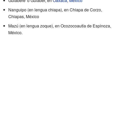
Gulabere' o Gulaber, en
Oaxaca
,
México
Nanguipo (en lengua chiapa), en Chiapa de Corzo,
Chiapas, México
Mazú (en lengua zoque), en Ocozocoautla de Espinoza,
México.