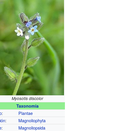
Myosotis discolor
Taxonomía
o
:
Plantae
ión
:
Magnoliophyta
e
:
Magnoliopsida