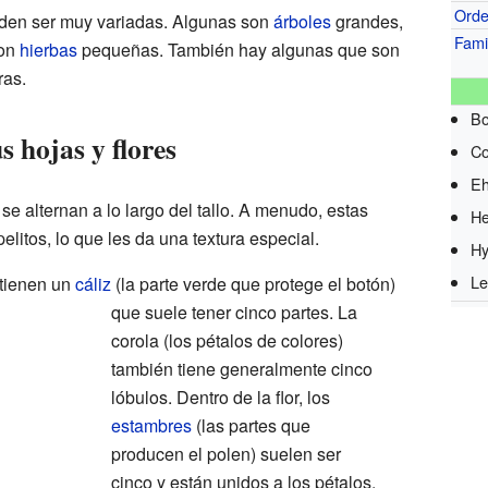
Ord
eden ser muy variadas. Algunas son
árboles
grandes,
Fami
son
hierbas
pequeñas. También hay algunas que son
ras.
Bo
s hojas y flores
Co
Eh
se alternan a lo largo del tallo. A menudo, estas
He
elitos, lo que les da una textura especial.
Hy
Le
 tienen un
cáliz
(la parte verde que protege el botón)
que suele tener cinco partes. La
corola (los pétalos de colores)
también tiene generalmente cinco
lóbulos. Dentro de la flor, los
estambres
(las partes que
producen el polen) suelen ser
cinco y están unidos a los pétalos.