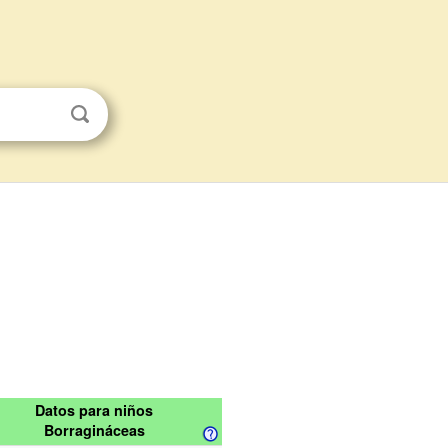
Datos para niños
Borragináceas