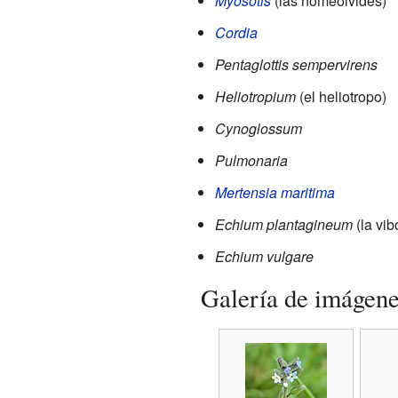
Myosotis
(las nomeolvides)
Cordia
Pentaglottis sempervirens
Heliotropium
(el heliotropo)
Cynoglossum
Pulmonaria
Mertensia maritima
Echium plantagineum
(la vib
Echium vulgare
Galería de imágen