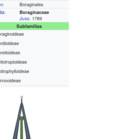
en
:
Boraginales
lia
:
Boraginaceae
Juss.
1789
Subfamilias
raginoideae
rdioideae
retioideae
liotropioideae
drophylloideae
nnooideae