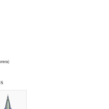
orera)
es