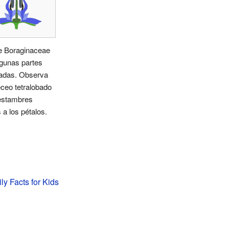
de Boraginaceae
gunas partes
nadas. Observa
eceo tetralobado
 estambres
 a los pétalos.
ly Facts for Kids