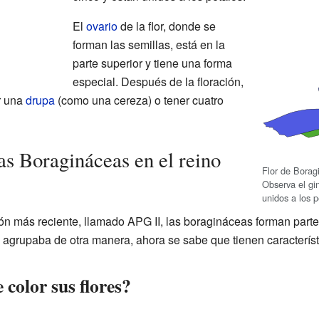
El
ovario
de la flor, donde se
forman las semillas, está en la
parte superior y tiene una forma
especial. Después de la floración,
r una
drupa
(como una cereza) o tener cuatro
as Boragináceas en el reino
Flor de Borag
Observa el gi
unidos a los p
ión más reciente, llamado APG II, las boragináceas forman part
s agrupaba de otra manera, ahora se sabe que tienen característ
color sus flores?