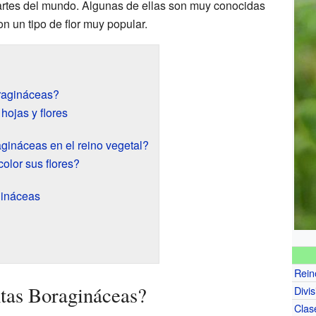
artes del mundo. Algunas de ellas son muy conocidas
n un tipo de flor muy popular.
ragináceas?
hojas y flores
gináceas en el reino vegetal?
olor sus flores?
gináceas
Rein
tas Boragináceas?
Divis
Clas