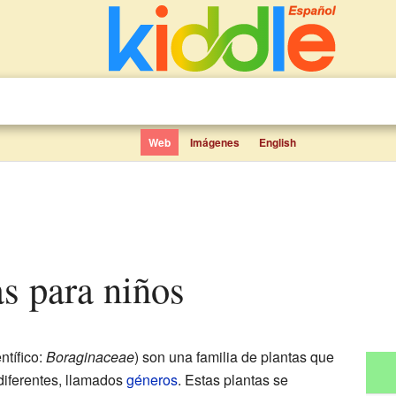
Web
Imágenes
English
as para niños
ntífico:
Boraginaceae
) son una familia de plantas que
diferentes, llamados
géneros
. Estas plantas se