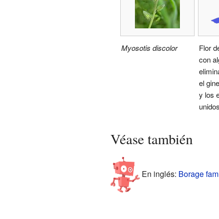
Myosotis discolor
Flor 
con al
elimi
el gin
y los
unidos
Véase también
En inglés:
Borage fami