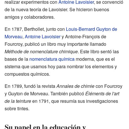
realizar experimentos con
Antoine Lavoisier
, se convenció
de la nueva teoría de Lavoisier. Se hicieron buenos
amigos y colaboradores.
En 1787, Berthollet, junto con
Louis-Bernard Guyton de
Morveau
,
Antoine Lavoisier
y Antoine-François de
Fourcroy, publicó un libro muy importante llamado
Méthode de nomenclature chimique
. Este libro sentó las
bases de la
nomenclatura química
moderna, que es el
sistema que usamos hoy para nombrar los elementos y
compuestos químicos.
En 1789, fundó la revista
Annales de chimie
con Fourcroy
y Guyton de Morveau. También publicó
Éléments de l'art
de la teinture
en 1791, que resumía sus investigaciones
sobre tintes.
Su papel en la educación y