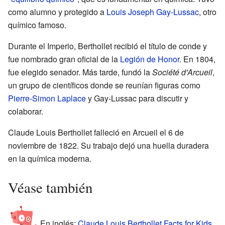
como alumno y protegido a
Louis Joseph Gay-Lussac
, otro
químico famoso.
Durante el Imperio, Berthollet recibió el título de conde y
fue nombrado gran oficial de la
Legión de Honor
. En 1804,
fue elegido senador. Más tarde, fundó la
Société d'Arcueil
,
un grupo de científicos donde se reunían figuras como
Pierre-Simon Laplace
y Gay-Lussac para discutir y
colaborar.
Claude Louis Berthollet falleció en Arcueil el 6 de
noviembre de 1822. Su trabajo dejó una huella duradera
en la química moderna.
Véase también
En inglés:
Claude Louis Berthollet Facts for Kids