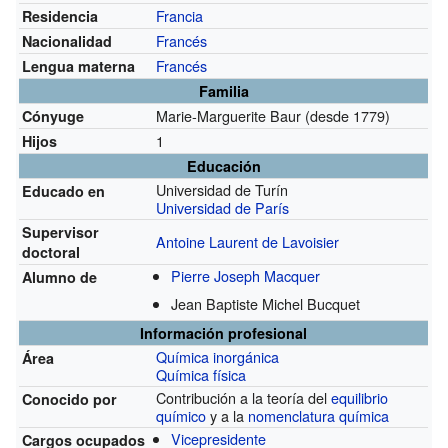
Francia
Residencia
Francés
Nacionalidad
Francés
Lengua materna
Familia
Marie-Marguerite Baur
(desde 1779)
Cónyuge
1
Hijos
Educación
Universidad de Turín
Educado en
Universidad de París
Supervisor
Antoine Laurent de Lavoisier
doctoral
Pierre Joseph Macquer
Alumno de
Jean Baptiste Michel Bucquet
Información profesional
Química inorgánica
Área
Química física
Contribución a la teoría del
equilibrio
Conocido por
químico
y a la
nomenclatura química
Vicepresidente
Cargos ocupados