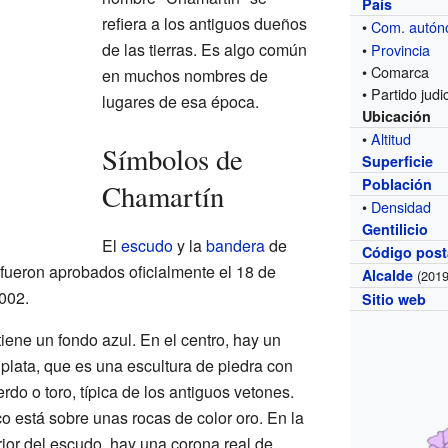
País
refiera a los antiguos dueños
•
Com. autó
de las tierras. Es algo común
•
Provincia
• Comarca
en muchos nombres de
• Partido judic
lugares de esa época.
Ubicación
•
Altitud
Símbolos de
Superficie
Población
Chamartín
•
Densidad
Gentilicio
El
escudo
y la
bandera
de
Código post
fueron aprobados oficialmente el 18 de
Alcalde
(2019
002.
Sitio web
iene un fondo azul. En el centro, hay un
 plata, que es una escultura de piedra con
rdo o toro, típica de los antiguos vetones.
o está sobre unas rocas de color oro. En la
rior del escudo, hay una corona real de