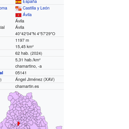
España
noma
Castilla y León
Ávila
Ávila
ial
Ávila
40°42′04″N
4°57′29″O
1197 m
15,45 km²
62 hab.
(2024)
5,31 hab./km²
chamartino, -a
05141
al
Ángel Jiménez (XAV)
)
chamartin.es