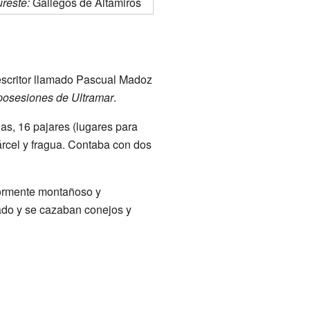
reste:
Gallegos de Altamiros
escritor llamado Pascual Madoz
 posesiones de Ultramar
.
s, 16 pajares (lugares para
árcel y fragua. Contaba con dos
yormente montañoso y
nado y se cazaban conejos y