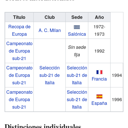
Título
Club
Sede
Año
Recopa de
1972-
A. C. Milan
Europa
Salónica
1973
Campeonato
Sin sede
de Europa
1992
fija
sub-21
Campeonato
Selección
Selección
de Europa
sub-21 de
sub-21 de
1994
Francia
sub-21
Italia
Italia
Campeonato
Selección
de Europa
sub-21 de
1996
España
sub-21
Italia
Distinciones individuales