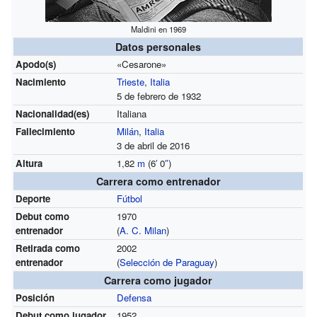
Maldini en 1969
Datos personales
Apodo(s)
«Cesarone»
Nacimiento
Trieste
,
Italia
5 de febrero de 1932
Nacionalidad(es)
Italiana
Fallecimiento
Milán
,
Italia
3 de abril de 2016
Altura
1,82
m
(6
′
0
″
)
Carrera como entrenador
Deporte
Fútbol
Debut como
1970
entrenador
(
A. C. Milan
)
Retirada como
2002
entrenador
(
Selección de Paraguay
)
Carrera como jugador
Posición
Defensa
Debut como jugador
1952