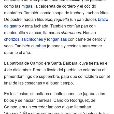
como las
migas
, la caldereta de cordero y el cocido
montañés. También comían sopa de trucha y truchas fritas.
De postre, hacían frisuelos,
regueifa
(un pan dulce),
brazo
de gitano
y torta fuchada. También comían pan con
mantequilla y azúcar, llamadas
churruchas
. Hacían
chorizos
,
salchicones
y
longanizas
con carne de cerdo y
vaca. También
curaban
jamones y cecinas para comer
durante el año.
La patrona de Campo era Santa Bárbara, cuya fiesta es el
4 de diciembre. Pero la fiesta del pueblo se celebraba el
primer domingo de septiembre, para que coincidiera con el
final de las cosechas y el buen tiempo.
En las fiestas, se bailaba el baile chano, se jugaba a los
bolos y se hacían carreras. Cándido Rodríguez, de
Campo, era un corredor famoso al que llamaban
"Pegaso". Él y otros corredores formaron el "equipo de los