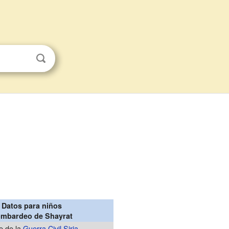
Datos para niños
mbardeo de Shayrat
e de la
Guerra Civil Siria