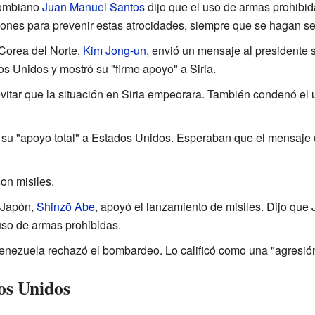
olombiano
Juan Manuel Santos
dijo que el uso de armas prohibid
ones para prevenir estas atrocidades, siempre que se hagan s
e Corea del Norte,
Kim Jong-un
, envió un mensaje al presidente s
 Unidos y mostró su "firme apoyo" a Siria.
evitar que la situación en Siria empeorara. También condenó el
io su "apoyo total" a Estados Unidos. Esperaban que el mensaje 
con misiles.
e Japón,
Shinzō Abe
, apoyó el lanzamiento de misiles. Dijo que
uso de armas prohibidas.
Venezuela rechazó el bombardeo. Lo calificó como una "agresión
os Unidos