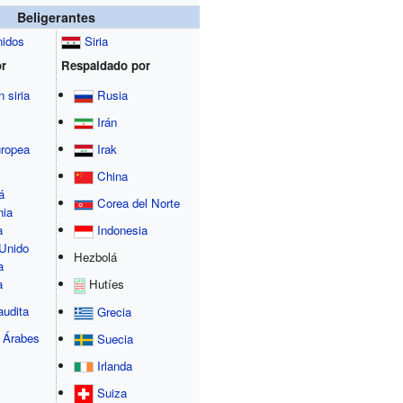
Beligerantes
nidos
Siria
r
Respaldado por
 siria
Rusia
Irán
Irak
uropea
China
á
Corea del Norte
nia
Indonesia
a
Unido
Hezbolá
a
Hutíes
a
audita
Grecia
 Árabes
Suecia
Irlanda
Suiza