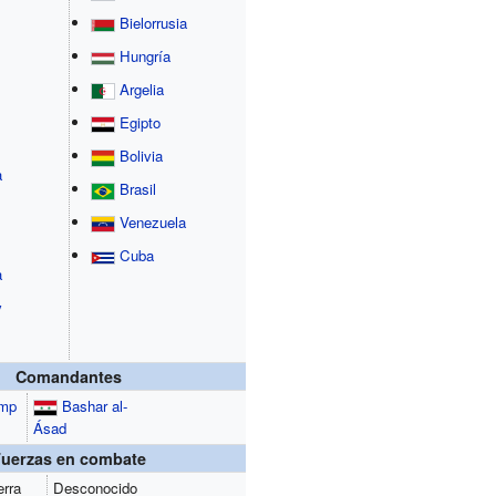
Bielorrusia
Hungría
Argelia
Egipto
Bolivia
a
Brasil
Venezuela
Cuba
a
y
Comandantes
ump
Bashar al-
Ásad
Fuerzas en combate
erra
Desconocido