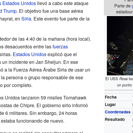
s Estados Unidos
llevó a cabo este ataque
Parte de
d Trump
. El objetivo fue una base aérea
estadouni
hayrat, en
Siria
. Este evento fue parte de la
dedor de las 4:40 de la mañana (hora local).
os desacuerdos entre las
fuerzas
sirias.
Estados Unidos
explicó que el
 un incidente en Jan Sheijun. En ese
ó a la Fuerza Aérea Árabe Siria de usar un
 la persona o grupo responsable de ese
El USS
Ross
bo
do por completo.
un punto 
os Unidos lanzaron 59 misiles Tomahawk
Fecha
Lugar
ostas de Chipre. El gobierno sirio informó
Coordenadas
de 6 militares. Sin embargo, 24 horas
Resultado
a estaba funcionando de nuevo.