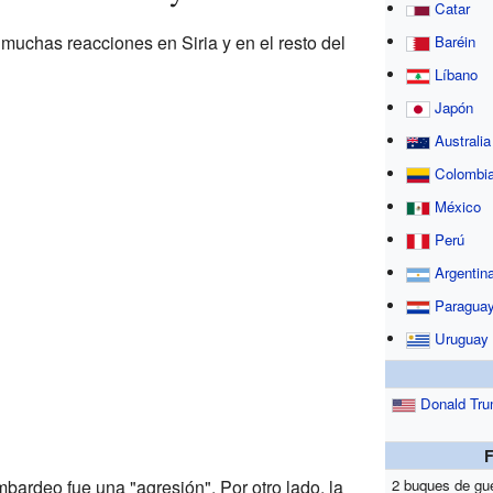
Catar
uchas reacciones en Siria y en el resto del
Baréin
Líbano
Japón
Australia
Colombi
México
Perú
Argentin
Paragua
Uruguay
Donald Tr
mbardeo fue una "agresión". Por otro lado, la
2 buques de gu