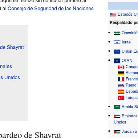
aque se realizó sin consultar primero al
i al
Consejo de Seguridad de las Naciones
Estados U
Respaldado po
Oposición
Israel
de Shayrat
Unión E
OTAN
onales
Canad
Alema
os Unidos
Franci
Reino 
Españ
Turquí
Arabia S
Emiratos
Unidos
Jordania
bardeo de Shayrat