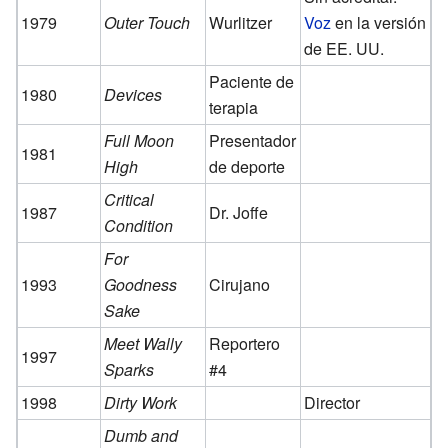
1979
Outer Touch
Wurlitzer
Voz
en la versión
de EE. UU.
Paciente de
1980
Devices
terapia
Full Moon
Presentador
1981
High
de deporte
Critical
1987
Dr. Joffe
Condition
For
1993
Goodness
Cirujano
Sake
Meet Wally
Reportero
1997
Sparks
#4
1998
Dirty Work
Director
Dumb and