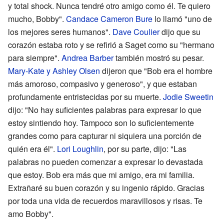
y total shock. Nunca tendré otro amigo como él. Te quiero
mucho, Bobby".
Candace Cameron Bure
lo llamó "uno de
los mejores seres humanos".
Dave Coulier
dijo que su
corazón estaba roto y se refirió a Saget como su "hermano
para siempre".
Andrea Barber
también mostró su pesar.
Mary-Kate y Ashley Olsen
dijeron que "Bob era el hombre
más amoroso, compasivo y generoso", y que estaban
profundamente entristecidas por su muerte.
Jodie Sweetin
dijo: "No hay suficientes palabras para expresar lo que
estoy sintiendo hoy. Tampoco son lo suficientemente
grandes como para capturar ni siquiera una porción de
quién era él".
Lori Loughlin
, por su parte, dijo: "Las
palabras no pueden comenzar a expresar lo devastada
que estoy. Bob era más que mi amigo, era mi familia.
Extrañaré su buen corazón y su ingenio rápido. Gracias
por toda una vida de recuerdos maravillosos y risas. Te
amo Bobby".