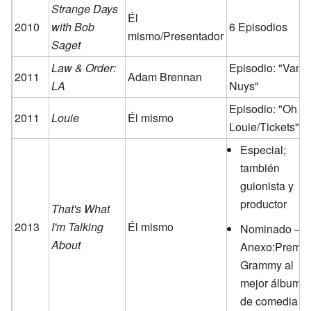
Strange Days
Él
2010
with Bob
6 Episodios
mismo/Presentador
Saget
Law & Order:
Episodio: "Van
2011
Adam Brennan
LA
Nuys"
Episodio: "Oh
2011
Louie
Él mismo
Louie/Tickets"
Especial;
también
guionista y
productor
That's What
2013
I'm Talking
Él mismo
Nominado –
About
Anexo:Premio
Grammy al
mejor álbum
de comedia