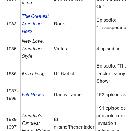
alma
On"
The Greatest
Episodio:
1983
American
Rook
"Desesperado"
Hero
New Love,
1985
American
Varios
4 episodios
Style
Episodio: "The
1986
It's a Living
Dr. Bartlett
Doctor Danny
Show"
1987–
Full House
Danny Tanner
192 episodios
1995
191 episodios,
America's
presentó como
1989–
Él
Funniest
invitado 1
1997
mismo/Presentador
Home Videos
episodio en