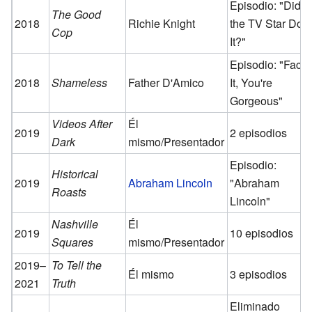
Episodio: "Did
The Good
2018
Richie Knight
the TV Star Do
Cop
It?"
Episodio: "Face
2018
Shameless
Father D'Amico
It, You're
Gorgeous"
Videos After
Él
2019
2 episodios
Dark
mismo/Presentador
Episodio:
Historical
2019
Abraham Lincoln
"Abraham
Roasts
Lincoln"
Nashville
Él
2019
10 episodios
Squares
mismo/Presentador
2019–
To Tell the
Él mismo
3 episodios
2021
Truth
Eliminado