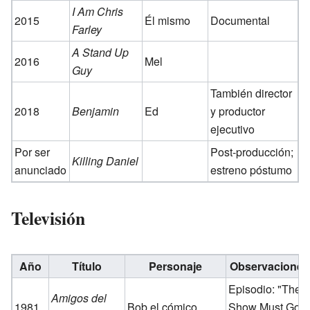
I Am Chris
2015
Él mismo
Documental
Farley
A Stand Up
2016
Mel
Guy
También director
2018
Benjamin
Ed
y productor
ejecutivo
Por ser
Post-producción;
Killing Daniel
anunciado
estreno póstumo
Televisión
Año
Título
Personaje
Observaciones
Episodio: "The
Amigos del
1981
Bob el cómico
Show Must Go