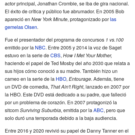
actor principal, Jonathan Crombie, se iba de gira nacional.
El éxito de crítica y público fue abrumador. En 2005 Bob
apareció en
New York Minute
, protagonizado por
las
gemelas Olsen
.
Fue el presentador del programa de concursos
1 vs.100
emitido por la
NBC
. Entre 2005 y 2014 la voz de Saget
estuvo en la serie de
CBS
,
How I Met Your Mother,
haciendo el papel de Ted Mosby del año 2030 que relata a
sus hijos cómo conoció a su madre. También hizo un
cameo en la serie de la
HBO
,
Entourage
. Además, tiene
un DVD de comedia,
That Ain't Right
, lanzado en 2007 por
la HBO. Este DVD está dedicado a su padre, que falleció
por un problema de corazón. En 2007 protagonizó la
sitcom
Surviving Suburbia
, emitida por la
ABC
, pero que
solo duró una temporada debido a la baja audiencia.
Entre 2016 y 2020 revivió su papel de Danny Tanner en el