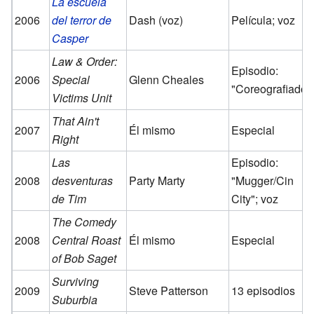
La escuela
2006
del terror de
Dash (voz)
Película; voz
Casper
Law & Order:
Episodio:
2006
Special
Glenn Cheales
"Coreografiado"
Victims Unit
That Ain't
2007
Él mismo
Especial
Right
Las
Episodio:
2008
desventuras
Party Marty
"Mugger/Cin
de Tim
City"; voz
The Comedy
2008
Central Roast
Él mismo
Especial
of Bob Saget
Surviving
2009
Steve Patterson
13 episodios
Suburbia