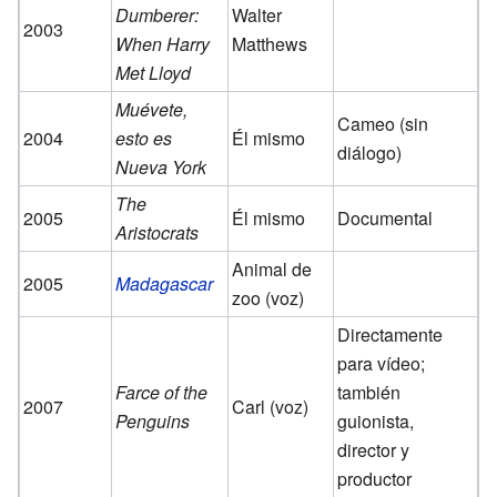
Dumberer:
Walter
2003
When Harry
Matthews
Met Lloyd
Muévete,
Cameo (sin
2004
esto es
Él mismo
diálogo)
Nueva York
The
2005
Él mismo
Documental
Aristocrats
Animal de
2005
Madagascar
zoo (voz)
Directamente
para vídeo;
Farce of the
también
2007
Carl (voz)
Penguins
guionista,
director y
productor