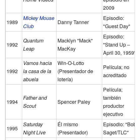
2009
Mickey Mouse
Episodio:
1989
Danny Tanner
Club
"Guest Day"
Episodio:
Quantum
Macklyn "Mack"
1992
"Stand Up –
Leap
MacKay
April 30, 1959"
Vamos hacia
Win-O-Lotto
Película; no
1992
la casa de la
(Presentador de
acreditado
abuela
lotería)
Película;
Father and
también
1994
Spencer Paley
Scout
productor
ejecutivo
Saturday
Él mismo
Episodio: "Bob
1995
Night Live
(Presentador)
Saget/TLC"