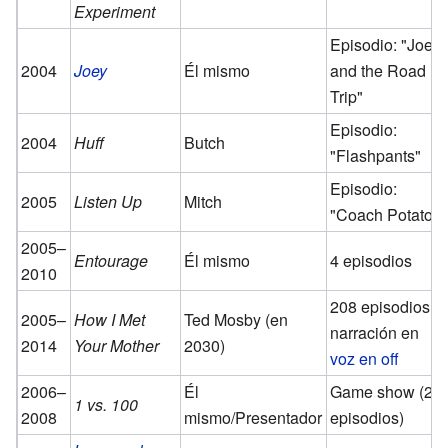
Experiment
Episodio: "Joey
2004
Joey
Él mismo
and the Road
Trip"
Episodio:
2004
Huff
Butch
"Flashpants"
Episodio:
2005
Listen Up
Mitch
"Coach Potato"
2005–
Entourage
Él mismo
4 episodios
2010
208 episodios;
2005–
How I Met
Ted Mosby (en
narración en
2014
Your Mother
2030)
voz en off
2006–
Él
Game show (28
1 vs. 100
2008
mismo/Presentador
episodios)