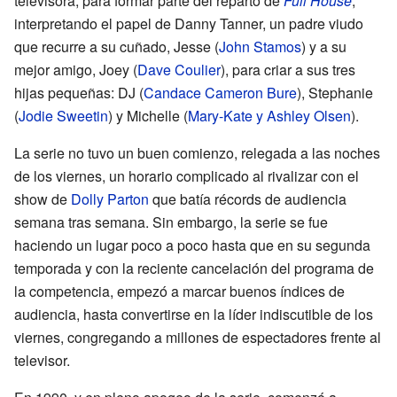
televisora, para formar parte del reparto de
Full House
,
interpretando el papel de Danny Tanner, un padre viudo
que recurre a su cuñado, Jesse (
John Stamos
) y a su
mejor amigo, Joey (
Dave Coulier
), para criar a sus tres
hijas pequeñas: DJ (
Candace Cameron Bure
), Stephanie
(
Jodie Sweetin
) y Michelle (
Mary-Kate y Ashley Olsen
).
La serie no tuvo un buen comienzo, relegada a las noches
de los viernes, un horario complicado al rivalizar con el
show de
Dolly Parton
que batía récords de audiencia
semana tras semana. Sin embargo, la serie se fue
haciendo un lugar poco a poco hasta que en su segunda
temporada y con la reciente cancelación del programa de
la competencia, empezó a marcar buenos índices de
audiencia, hasta convertirse en la líder indiscutible de los
viernes, congregando a millones de espectadores frente al
televisor.