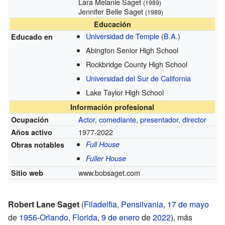
Lara Melanie Saget
(1989)
Jennifer Belle Saget
(1989)
Educación
Universidad de Temple
(
B.A.
)
Educado en
Abington Senior High School
Rockbridge County High School
Universidad del Sur de California
Lake Taylor High School
Información profesional
Actor
,
comediante
,
presentador
,
director
Ocupación
1977-2022
Años activo
Full House
Obras notables
Fuller House
www.bobsaget.com
Sitio web
Robert Lane Saget
(
Filadelfia
,
Pensilvania
,
17 de mayo
de
1956
-
Orlando
,
Florida
,
9 de enero
de
2022
), más