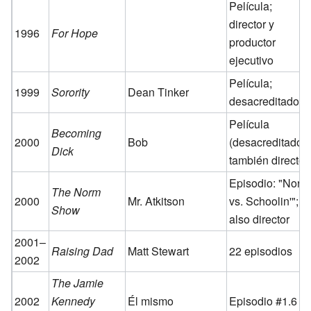
Película;
director y
1996
For Hope
productor
ejecutivo
Película;
1999
Sorority
Dean Tinker
desacreditado
Película
Becoming
2000
Bob
(desacreditado);
Dick
también director
Episodio: "Norm
The Norm
2000
Mr. Atkitson
vs. Schoolin'";
Show
also director
2001–
Raising Dad
Matt Stewart
22 episodios
2002
The Jamie
2002
Kennedy
Él mismo
Episodio #1.6