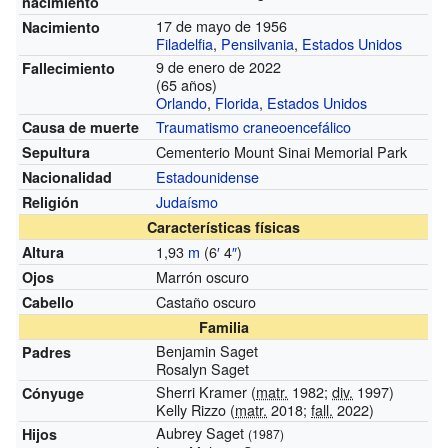
nacimiento
17 de mayo de 1956
Nacimiento
Filadelfia
,
Pensilvania
,
Estados Unidos
9 de enero de 2022
Fallecimiento
(65 años)
Orlando
,
Florida
,
Estados Unidos
Traumatismo craneoencefálico
Causa de muerte
Cementerio Mount Sinai Memorial Park
Sepultura
Estadounidense
Nacionalidad
Judaísmo
Religión
Características físicas
1,93
m
(6
′
4
″
)
Altura
Marrón oscuro
Ojos
Castaño oscuro
Cabello
Familia
Benjamin Saget
Padres
Rosalyn Saget
Sherri Kramer (
matr.
1982;
div.
1997)
Cónyuge
Kelly Rizzo (
matr.
2018;
fall.
2022)
Aubrey Saget
Hijos
(1987)