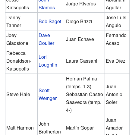
Jorge Riveros
✓
Katsopolis
Stamos
Aguilar
Danny
José Luis
Bob Saget
Diego Brizzi
✓
Tanner
Angulo
Joey
Dave
Fernando
Juan Echave
✓
Gladstone
Coulier
Acaso
Rebecca
Lori
Donaldson-
Laura Cassani
Eva Díez
✓
Loughlin
Katsopolis
Hernán Palma
(temps. 1-3)
Juan
Scott
Steve Hale
Sebastián Castro
Antonio
✓
Weinger
Saavedra (temp.
Soler
4-)
Juan
John
Matt Harmon
Martín Gopar
Amador
✓
Brotherton