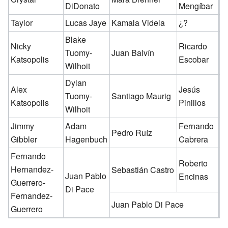
DiDonato
Mengíbar
Taylor
Lucas Jaye
Kamala Videla
¿?
✓
Blake
Nicky
Ricardo
Tuomy-
Juan Balvín
✓
Katsopolis
Escobar
Wilhoit
Dylan
Alex
Jesús
Tuomy-
Santiago Maurig
✓
Katsopolis
Pinillos
Wilhoit
Jimmy
Adam
Fernando
Pedro Ruíz
Gibbler
Hagenbuch
Cabrera
Fernando
Roberto
Hernandez-
Sebastián Castro
✓
Juan Pablo
Encinas
Guerrero-
Di Pace
Fernandez-
Juan Pablo Di Pace
Guerrero