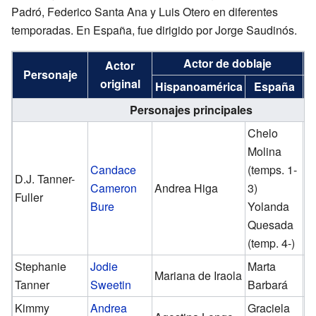
Padró, Federico Santa Ana y Luis Otero en diferentes
temporadas. En España, fue dirigido por Jorge Saudinós.
Actor de doblaje
T
Actor
Personaje
original
Hispanoamérica
España
1
Personajes principales
Chelo
Molina
Candace
(temps. 1-
D.J. Tanner-
Cameron
Andrea Higa
3)
✓
Fuller
Bure
Yolanda
Quesada
(temp. 4-)
Stephanie
Jodie
Marta
Mariana de Iraola
✓
Tanner
Sweetin
Barbará
Kimmy
Andrea
Graciela