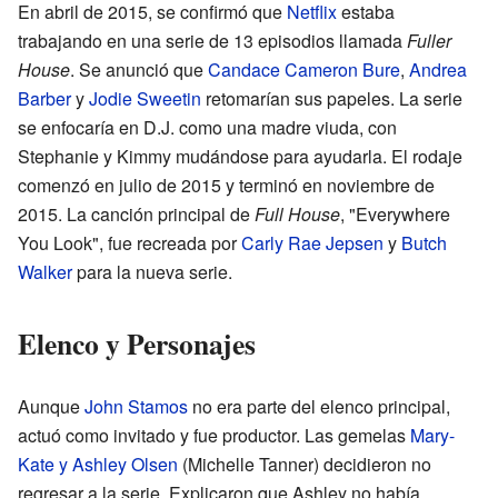
En abril de 2015, se confirmó que
Netflix
estaba
trabajando en una serie de 13 episodios llamada
Fuller
House
. Se anunció que
Candace Cameron Bure
,
Andrea
Barber
y
Jodie Sweetin
retomarían sus papeles. La serie
se enfocaría en D.J. como una madre viuda, con
Stephanie y Kimmy mudándose para ayudarla. El rodaje
comenzó en julio de 2015 y terminó en noviembre de
2015. La canción principal de
Full House
, "Everywhere
You Look", fue recreada por
Carly Rae Jepsen
y
Butch
Walker
para la nueva serie.
Elenco y Personajes
Aunque
John Stamos
no era parte del elenco principal,
actuó como invitado y fue productor. Las gemelas
Mary-
Kate y Ashley Olsen
(Michelle Tanner) decidieron no
regresar a la serie. Explicaron que Ashley no había