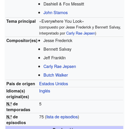
Dashiell & Fox Messitt
John Stamos
«Everywhere You Look»
Tema principal
(compuesto por Jesse Frederick y Bennett Salvay,
interpretado por
Carly Rae Jepsen
)
Jesse Frederick
Compositor(es)
Bennett Salvay
Jeff Franklin
Carly Rae Jepsen
Butch Walker
Estados Unidos
País de origen
Inglés
Idioma(s)
original(es)
5
N.º
de
temporadas
75
(
lista de episodios
)
N.º
de
episodios