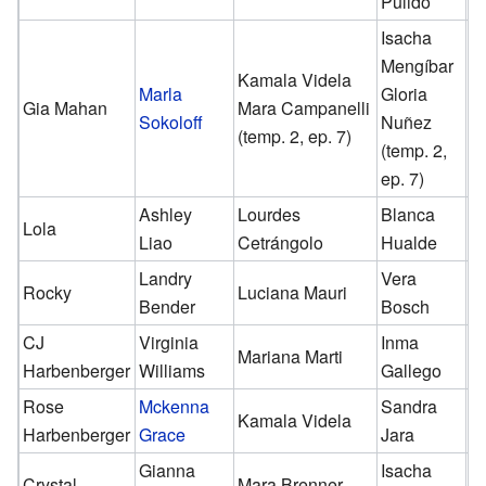
Pulido
Isacha
Mengíbar
Kamala Videla
Marla
Gloria
Gia Mahan
Mara Campanelli
Sokoloff
Nuñez
(temp. 2, ep. 7)
(temp. 2,
ep. 7)
Ashley
Lourdes
Blanca
Lola
✓
Liao
Cetrángolo
Hualde
Landry
Vera
Rocky
Luciana Mauri
Bender
Bosch
CJ
Virginia
Inma
Mariana Marti
Harbenberger
Williams
Gallego
Rose
Mckenna
Sandra
Kamala Videla
Harbenberger
Grace
Jara
Gianna
Isacha
Crystal
Mara Brenner