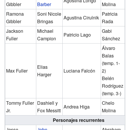
Agostina Longo
✓
Gibbler
Barber
Molina
Ramona
Soni Nicole
Patricia
Agustina Cirulnik
✓
Gibbler
Bringas
Rada
Jackson
Michael
Gabi
Patricio Lago
✓
Fuller
Campion
Sánchez
Álvaro
Balas
(temp. 1-
Elias
Max Fuller
Luciana Falcón
2)
✓
Harger
Belén
Rodríguez
(temp. 3-)
Tommy Fuller
Dashiell y
Chelo
Andrea Higa
✓
Jr.
Fox Messitt
Molina
Personajes recurrentes
Jesse
John
Abraham