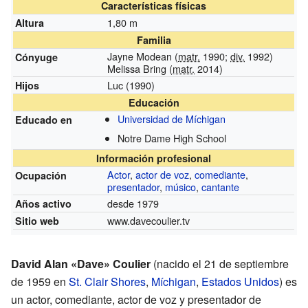
Características físicas
1,80 m
Altura
Familia
Jayne Modean (
matr.
1990;
div.
1992)
Cónyuge
Melissa Bring (
matr.
2014)
Luc
(1990)
Hijos
Educación
Universidad de Míchigan
Educado en
Notre Dame High School
Información profesional
Actor
,
actor de voz
,
comediante
,
Ocupación
presentador
,
músico
,
cantante
desde 1979
Años activo
www.davecoulier.tv
Sitio web
David Alan «Dave» Coulier
(nacido el 21 de septiembre
de 1959 en
St. Clair Shores
,
Míchigan
,
Estados Unidos
) es
un actor, comediante, actor de voz y presentador de