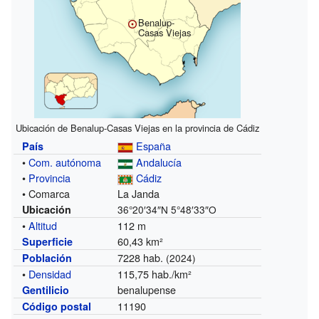
Benalup-
Casas Viejas
Ubicación de Benalup-Casas Viejas en la provincia de Cádiz
España
País
•
Com. autónoma
Andalucía
•
Provincia
Cádiz
• Comarca
La Janda
Ubicación
36°20′34″N
5°48′33″O
•
Altitud
112 m
60,43 km²
Superficie
7228 hab.
Población
(2024)
•
Densidad
115,75 hab./km²
benalupense
Gentilicio
11190
Código postal