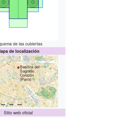
quema de las cubiertas
apa de localización
Basílica del
Sagrado
Corazón
(París)
Sitio web oficial