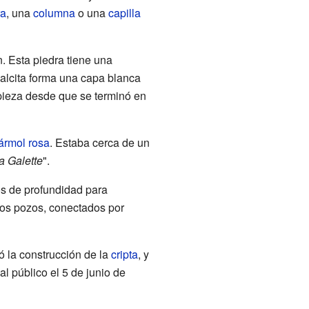
ra
, una
columna
o una
capilla
 Esta piedra tiene una
calcita forma una capa blanca
mpieza desde que se terminó en
rmol rosa
. Estaba cerca de un
a Galette
".
os de profundidad para
tos pozos, conectados por
ó la construcción de la
cripta
, y
 al público el 5 de junio de