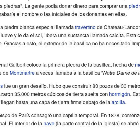
as piedras". La gente podía donar dinero para comprar una
pied
rabaría el nombre o las iniciales de los donantes en ellas.
na piedra blanca especial llamada
travertino
de Chateau-Landon.
eve y le da el sol, libera una sustancia llamada calcita. Esta 
Gracias a esto, el exterior de la basílica no ha necesitado li
enal Guibert colocó la primera piedra de la basílica, hecha de
má
te de
Montmartre
a veces llamaba a la basílica "
Notre Dame de l
os
fue un gran desafío. Hubo que construir 83 pozos de 33 metr
azaron 35.000 metros cúbicos de tierra suelta con
hormigón
. Es
 llegan hasta una capa de tierra firme debajo de la
arcilla
.
bispo de París consagró una capilla temporal. En 1878, comenz
pal. El interior de la
nave
(la parte central de la iglesia) se abrió