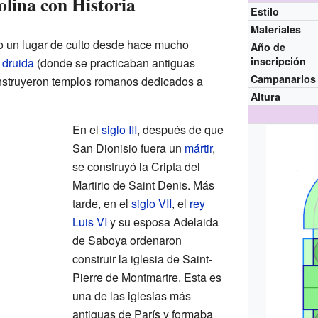
lina con Historia
Estilo
Materiales
o un lugar de culto desde hace mucho
Año de
inscripción
o
druida
(donde se practicaban antiguas
Campanarios
onstruyeron templos romanos dedicados a
Altura
En el
siglo III
, después de que
San Dionisio fuera un
mártir
,
se construyó la Cripta del
Martirio de Saint Denis. Más
tarde, en el
siglo VII
, el
rey
Luis VI
y su esposa Adelaida
de Saboya ordenaron
construir la iglesia de Saint-
Pierre de Montmartre. Esta es
una de las iglesias más
antiguas de París y formaba