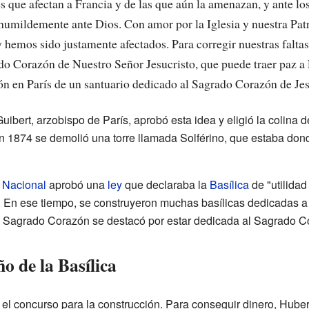
es que afectan a Francia y de las que aún la amenazan, y ante lo
 humildemente ante Dios. Con amor por la Iglesia y nuestra Pa
hemos sido justamente afectados. Para corregir nuestras faltas 
ado Corazón de Nuestro Señor Jesucristo, que puede traer paz 
ión en París de un santuario dedicado al Sagrado Corazón de Jes
uibert, arzobispo de París, aprobó esta idea y eligió la colina 
en 1874 se demolió una torre llamada Solférino, que estaba don
 Nacional
aprobó una
ley
que declaraba la
Basílica
de "utilidad
. En ese tiempo, se construyeron muchas basílicas dedicadas a
l Sagrado Corazón se destacó por estar dedicada al Sagrado C
o de la Basílica
el concurso para la construcción. Para conseguir dinero, Huber