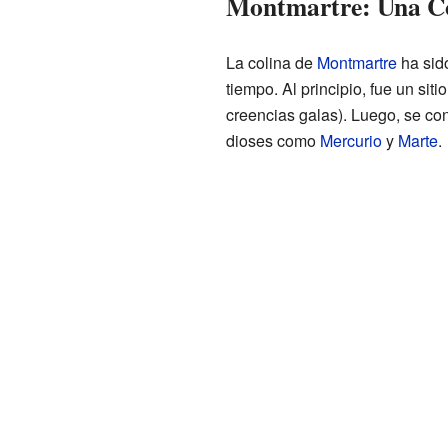
Montmartre: Una Co
La colina de
Montmartre
ha sid
tiempo. Al principio, fue un siti
creencias galas). Luego, se c
dioses como
Mercurio
y
Marte
.