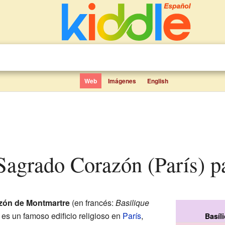
Web
Imágenes
English
l Sagrado Corazón (París) p
azón de Montmartre
(en francés:
Basilique
) es un famoso edificio religioso en
París
,
Basíl