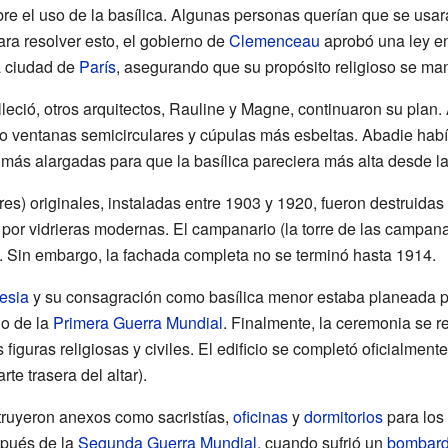
 el uso de la basílica. Algunas personas querían que se usara
ara resolver esto, el gobierno de
Clemenceau
aprobó una ley en
a ciudad de
París
, asegurando que su propósito religioso se man
lleció, otros arquitectos, Rauline y Magne, continuaron su pla
mo ventanas semicirculares y cúpulas más esbeltas. Abadie ha
más alargadas para que la basílica pareciera más alta desde la
es) originales, instaladas entre 1903 y 1920, fueron destruidas
por vidrieras modernas. El campanario (la torre de las campana
. Sin embargo, la fachada completa no se terminó hasta 1914.
lesia
y su consagración como basílica menor estaba planeada pa
io de la
Primera Guerra Mundial
. Finalmente, la ceremonia se r
figuras religiosas y civiles. El edificio se completó oficialment
rte trasera del altar).
truyeron anexos como sacristías,
oficinas
y
dormitorios
para los
spués de la
Segunda Guerra Mundial
, cuando sufrió un
bombar