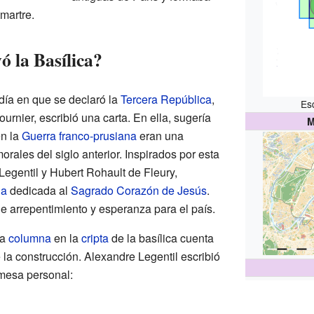
martre.
ó la Basílica?
día en que se declaró la
Tercera República
,
Es
urnier, escribió una carta. En ella, sugería
M
en la
Guerra franco-prusiana
eran una
rales del siglo anterior. Inspirados por esta
Legentil y Hubert Rohault de Fleury,
ia
dedicada al
Sagrado Corazón de Jesús
.
e arrepentimiento y esperanza para el país.
na
columna
en la
cripta
de la basílica cuenta
 la construcción. Alexandre Legentil escribió
mesa personal: