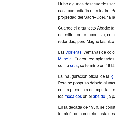
Hubo algunos desacuerdos sobre
casa comunitaria o un teatro. P
propiedad del Sacre-Coeur a l
Cuando el arquitecto Abadie fa
de estilo neorrenacentista, co
redondas, pero Magne las hizo 
Las
vidrieras
(ventanas de color
Mundial
. Fueron reemplazadas 
con la
cruz
, se terminó en 1912
La inauguración oficial de la
ig
Pero se pospuso debido al inic
con la presencia de importantes 
los
mosaicos
en el
ábside
(la pa
En la década de 1930, se cons
terminó por completo hasta de