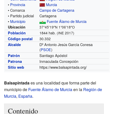
•
Provincia
Murcia
• Comarca
Campo de Cartagena
• Partido judicial
Cartagena
•
Municipio
Fuente Álamo de Murcia
Ubicación
37°45′19″N
1°06′18″O
1844 hab.
Población
(INE 2017)
30.332
Código postal
Dº Antonio Jesús García Conesa
Alcalde
(
PSOE
)
Santiago Apóstol
Patrón
Inmaculada Concepción
Patrona
https://www.balsapintada.org/
Sitio web
Balsapintada
es una localidad que forma parte del
municipio de
Fuente Álamo de Murcia
en la
Región de
Murcia
,
España
.
Contenido