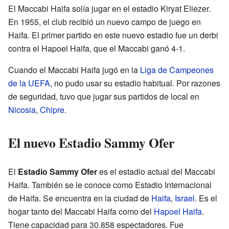
El Maccabi Haifa solía jugar en el estadio Kiryat Eliezer.
En 1955, el club recibió un nuevo campo de juego en
Haifa. El primer partido en este nuevo estadio fue un derbi
contra el Hapoel Haifa, que el Maccabi ganó 4-1.
Cuando el Maccabi Haifa jugó en la
Liga de Campeones
de la UEFA
, no pudo usar su estadio habitual. Por razones
de seguridad, tuvo que jugar sus partidos de local en
Nicosia
,
Chipre
.
El nuevo Estadio Sammy Ofer
El
Estadio Sammy Ofer
es el estadio actual del Maccabi
Haifa. También se le conoce como Estadio Internacional
de Haifa. Se encuentra en la ciudad de
Haifa
,
Israel
. Es el
hogar tanto del Maccabi Haifa como del
Hapoel Haifa
.
Tiene capacidad para 30.858 espectadores. Fue