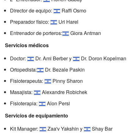
Director de equipo:
Raffi Osmo
Preparador físico:
Uri Harel
Entrenador de porteros:
Giora Antman
Servicios médicos
Doctor:
Dr. Ami Berber y
Dr. Doron Kopelman
Ortopedista:
Dr. Bezale Paskin
Fisioterapeuta:
Pinny Sharon
Masajista:
Alexandre Robichek
Fisioterapia:
Alon Persi
Servicios de equipamiento
Kit Manager:
Zaa'v Yakshin y
Shay Bar