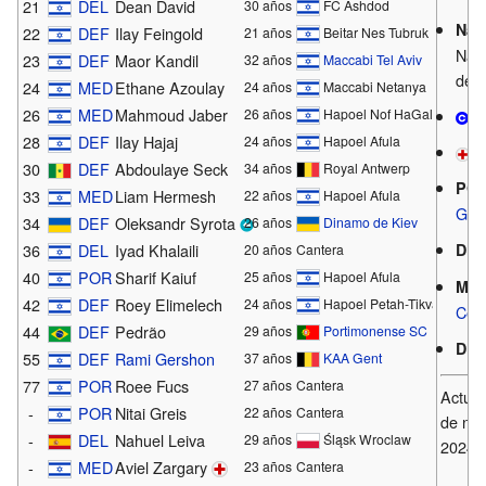
21
DEL
Dean David
30 años
FC Ashdod
Nac
22
DEF
Ilay Feingold
21 años
Beitar Nes Tubruk
Naci
23
DEF
Maor Kandil
32 años
Maccabi Tel Aviv
depo
24
MED
Ethane Azoulay
24 años
Maccabi Netanya
26
MED
Mahmoud Jaber
26 años
Hapoel Nof HaGalil
C
28
DEF
Ilay Hajaj
24 años
Hapoel Afula
L
30
DEF
Abdoulaye Seck
34 años
Royal Antwerp
POR
33
MED
Liam Hermesh
22 años
Hapoel Afula
Gua
34
DEF
Oleksandr Syrota
26 años
Dinamo de Kiev
36
DEL
Iyad Khalaili
DE
20 años
Cantera
40
POR
Sharif Kaiuf
25 años
Hapoel Afula
MED
42
DEF
Roey Elimelech
24 años
Hapoel Petah-Tikvah
Cen
44
DEF
Pedrão
29 años
Portimonense SC
DE
55
DEF
Rami Gershon
37 años
KAA Gent
77
POR
Roee Fucs
27 años
Cantera
Actual
-
POR
Nitai Greis
22 años
Cantera
de no
-
DEL
Nahuel Leiva
29 años
Śląsk Wroclaw
2024
-
MED
Aviel Zargary
23 años
Cantera