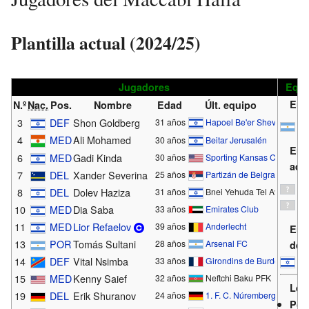
Plantilla actual (2024/25)
Jugadores
Equi
Ent
N.º
Nac.
Pos.
Nombre
Edad
Últ. equipo
3
DEF
Shon Goldberg
31 años
Hapoel Be'er Sheva
Di
4
MED
Ali Mohamed
30 años
Beitar Jerusalén
Ent
6
MED
Gadi Kinda
30 años
Sporting Kansas City
adj
7
DEL
Xander Severina
25 años
Partizán de Belgrado
8
DEL
Dolev Haziza
31 años
Bnei Yehuda Tel Aviv
10
MED
Dia Saba
33 años
Emirates Club
11
MED
Lior Refaelov
39 años
Anderlecht
Ent
13
POR
Tomás Sultani
28 años
Arsenal FC
de 
14
DEF
Vital Nsimba
Ita
33 años
Girondins de Burdeos
15
MED
Kenny Saief
32 años
Neftchi Baku PFK
Ley
19
DEL
Erik Shuranov
24 años
1. F. C. Núremberg
Pos