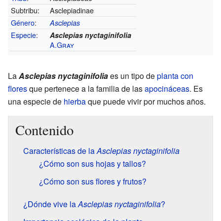
Subtribu:
Asclepiadinae
Género
:
Asclepias
Especie
:
Asclepias nyctaginifolia
A.Gray
La
Asclepias nyctaginifolia
es un tipo de
planta con
flores
que pertenece a la familia de las
apocináceas
. Es
una especie de
hierba
que puede vivir por muchos años.
Contenido
Características de la
Asclepias nyctaginifolia
¿Cómo son sus hojas y tallos?
¿Cómo son sus flores y frutos?
¿Dónde vive la
Asclepias nyctaginifolia
?