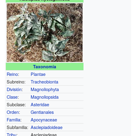
Taxonomía
Reino
:
Plantae
Subreino:
Tracheobionta
División
:
Magnoliophyta
Clase
:
Magnoliopsida
Subclase:
Asteridae
Orden
:
Gentianales
Familia
:
Apocynaceae
Subfamilia:
Asclepiadoideae
Tribu
:
Asclepiadeae