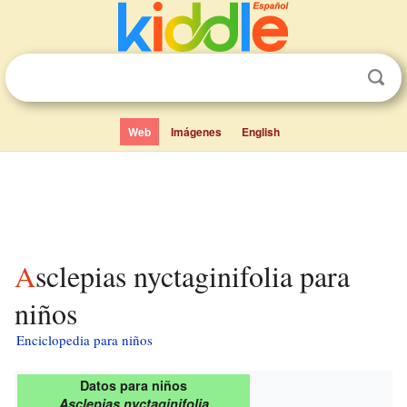
Web
Imágenes
English
Asclepias nyctaginifolia para
niños
Enciclopedia para niños
Datos para niños
Asclepias nyctaginifolia