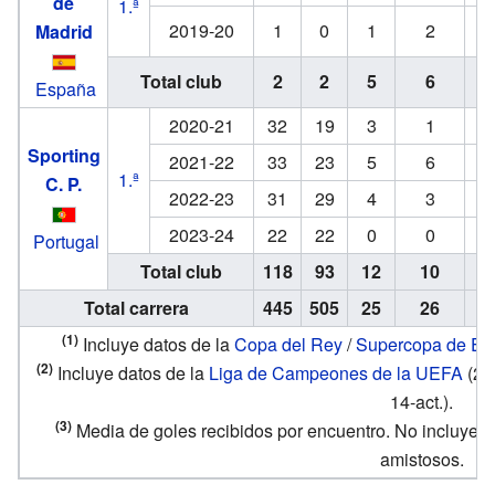
de
1.ª
2019-20
1
0
1
2
Madrid
Total club
2
2
5
6
España
2020-21
32
19
3
1
Sporting
2021-22
33
23
5
6
1.ª
C. P.
2022-23
31
29
4
3
2023-24
22
22
0
0
Portugal
Total club
118
93
12
10
Total carrera
445
505
25
26
(1)
Incluye datos de la
Copa del Rey
/
Supercopa de Es
(2)
Incluye datos de la
Liga de Campeones de la UEFA
(20
14-act.).
(3)
Media de goles recibidos por encuentro. No incluye g
amistosos.