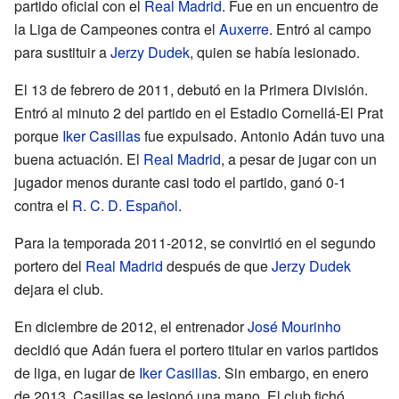
partido oficial con el
Real Madrid
. Fue en un encuentro de
la Liga de Campeones contra el
Auxerre
. Entró al campo
para sustituir a
Jerzy Dudek
, quien se había lesionado.
El 13 de febrero de 2011, debutó en la Primera División.
Entró al minuto 2 del partido en el Estadio Cornellá-El Prat
porque
Iker Casillas
fue expulsado. Antonio Adán tuvo una
buena actuación. El
Real Madrid
, a pesar de jugar con un
jugador menos durante casi todo el partido, ganó 0-1
contra el
R. C. D. Español
.
Para la temporada 2011-2012, se convirtió en el segundo
portero del
Real Madrid
después de que
Jerzy Dudek
dejara el club.
En diciembre de 2012, el entrenador
José Mourinho
decidió que Adán fuera el portero titular en varios partidos
de liga, en lugar de
Iker Casillas
. Sin embargo, en enero
de 2013, Casillas se lesionó una mano. El club fichó