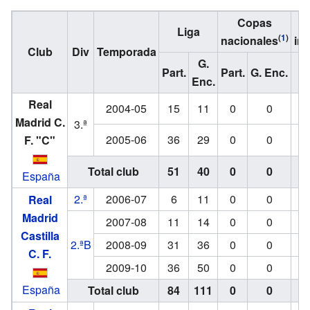
Copas
Liga
(
1
)
nacionales
int
Club
Div
Temporada
G.
Part.
Part.
G. Enc.
Pa
Enc.
Real
2004-05
15
11
0
0
Madrid C.
3.ª
2005-06
36
29
0
0
F. "C"
Total club
51
40
0
0
España
2.ª
2006-07
6
11
0
0
Real
Madrid
2007-08
11
14
0
0
Castilla
2.ªB
2008-09
31
36
0
0
C. F.
2009-10
36
50
0
0
España
Total club
84
111
0
0