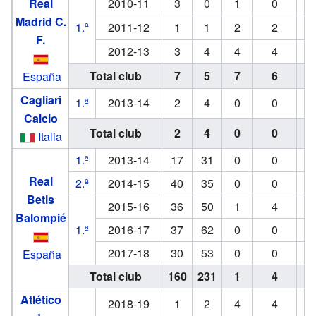
Real
2010-11
3
0
1
0
Madrid C.
1.ª
2011-12
1
1
2
2
F.
2012-13
3
4
4
4
Total club
7
5
7
6
España
Cagliari
1.ª
2013-14
2
4
0
0
Calcio
Total club
2
4
0
0
Italia
1.ª
2013-14
17
31
0
0
Real
2.ª
2014-15
40
35
0
0
Betis
2015-16
36
50
1
4
Balompié
1.ª
2016-17
37
62
0
0
2017-18
30
53
0
0
España
Total club
160
231
1
4
Atlético
2018-19
1
2
4
4