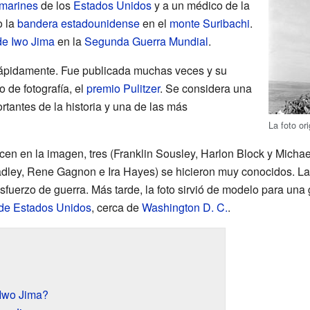
marines
de los
Estados Unidos
y a un médico de la
o la
bandera estadounidense
en el
monte Suribachi
.
de Iwo Jima
en la
Segunda Guerra Mundial
.
 rápidamente. Fue publicada muchas veces y su
 de fotografía, el
premio Pulitzer
. Se considera una
rtantes de la historia y una de las más
La foto or
n en la imagen, tres (Franklin Sousley, Harlon Block y Michael 
Bradley, Rene Gagnon e Ira Hayes) se hicieron muy conocidos. L
esfuerzo de guerra. Más tarde, la foto sirvió de modelo para una 
 de Estados Unidos
, cerca de
Washington D. C.
.
 Iwo Jima?