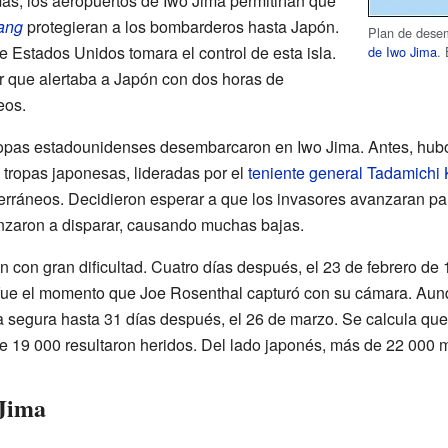
s, los aeropuertos de Iwo Jima permitirían que
ang
protegieran a los bombarderos hasta Japón.
Plan de dese
 Estados Unidos tomara el control de esta isla.
de Iwo Jima
.
r que alertaba a Japón con dos horas de
eos.
 tropas estadounidenses desembarcaron en Iwo Jima. Antes, hub
s tropas japonesas, lideradas por el
teniente general
Tadamichi 
erráneos. Decidieron esperar a que los invasores avanzaran pa
nzaron a disparar, causando muchas bajas.
con gran dificultad. Cuatro días después, el 23 de febrero de 
fue el momento que Joe Rosenthal capturó con su cámara. Aunqu
a segura hasta 31 días después, el 26 de marzo. Se calcula que 
19 000 resultaron heridos. Del lado japonés, más de 22 000 mil
 Jima