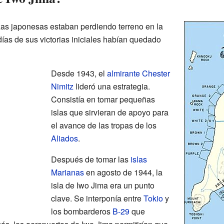
rzas japonesas estaban perdiendo terreno en la
días de sus victorias iniciales habían quedado
Desde 1943, el
almirante
Chester
Nimitz
lideró una estrategia.
Consistía en tomar pequeñas
islas que sirvieran de apoyo para
el avance de las tropas de los
Aliados
.
Después de tomar las
islas
Marianas
en agosto de 1944, la
isla de Iwo Jima era un punto
clave. Se interponía entre
Tokio
y
los bombarderos
B-29
que