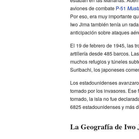
estaban en las Marianas. Ademá
aviones de combate
P-51
Must
Por eso, era muy importante que
Iwo Jima también tenía un rada
anticipación sobre ataques aér
El 19 de febrero de 1945, las
artillería desde 485 barcos. La
muchos refugios y túneles subt
Suribachi, los japoneses come
Los estadounidenses avanzaron 
tomado por los invasores. Ese 
tomado, la isla no fue declarad
6825 estadounidenses y más de 
La Geografía de Iwo