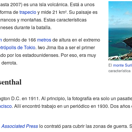
asta 2007) es una isla volcánica. Está a unos
 forma de
trapecio
y mide 21 km². Su paisaje es
rancos y montañas. Estas características
neses durante la batalla.
n
dormido de 166
metros
de altura en el extremo
trópolis de Tokio
. Iwo Jima iba a ser el primer
rado por los estadounidenses. Por eso, era muy
 derrota.
El
monte Suri
característica
senthal
on D.C. en 1911. Al principio, la fotografía era solo un pasati
ncisco
. Allí encontró trabajo en un periódico en 1930. Dos años
s
Associated Press
lo contrató para cubrir las zonas de guerra.