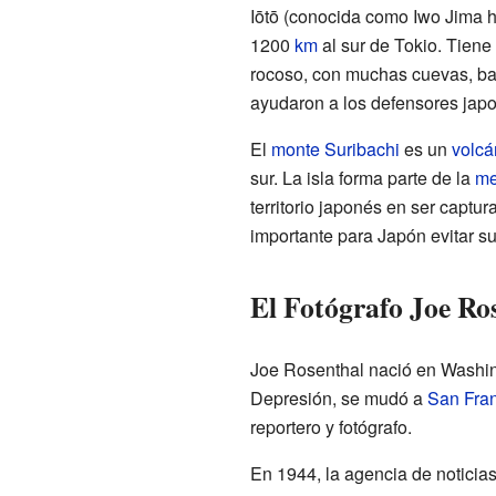
Iōtō (conocida como Iwo Jima h
1200
km
al sur de Tokio. Tiene
rocoso, con muchas cuevas, bar
ayudaron a los defensores japo
El
monte Suribachi
es un
volcá
sur. La isla forma parte de la
me
territorio japonés en ser captu
importante para Japón evitar su
El Fotógrafo Joe Ro
Joe Rosenthal nació en Washingt
Depresión, se mudó a
San Fra
reportero y fotógrafo.
En 1944, la agencia de noticia