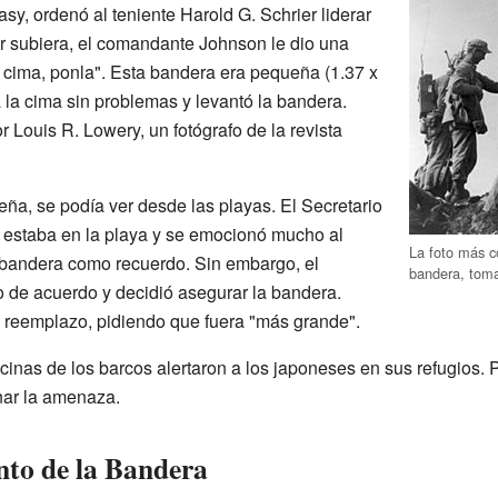
, ordenó al teniente Harold G. Schrier liderar
er subiera, el comandante Johnson le dio una
la cima, ponla". Esta bandera era pequeña (1.37 x
a la cima sin problemas y levantó la bandera.
Louis R. Lowery, un fotógrafo de la revista
a, se podía ver desde las playas. El Secretario
, estaba en la playa y se emocionó mucho al
La foto más c
 bandera como recuerdo. Sin embargo, el
bandera, toma
de acuerdo y decidió asegurar la bandera.
 reemplazo, pidiendo que fuera "más grande".
ocinas de los barcos alertaron a los japoneses en sus refugios. 
nar la amenaza.
to de la Bandera