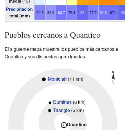
media (°C)
Precipitación
84.6
69.9
93.7
75.4
96
77.7
94.5
87.1
100.6
total (mm)
Pueblos cercanos a Quantico
El siguiente mapa muestra los pueblos más cercanos a
Quantico y sus distancias aproximadas.
Montclair
(11 km)
Dumfries
(6 km)
Triangle
(5 km)
Quantico