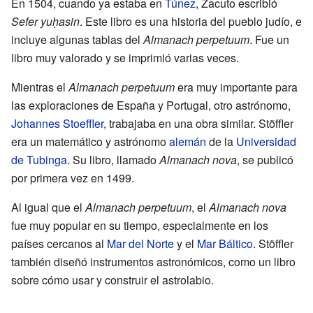
En 1504, cuando ya estaba en
Túnez
, Zacuto escribió
Sefer yuḥasin
. Este libro es una historia del pueblo judío, e
incluye algunas tablas del
Almanach perpetuum
. Fue un
libro muy valorado y se imprimió varias veces.
Mientras el
Almanach perpetuum
era muy importante para
las exploraciones de España y Portugal, otro astrónomo,
Johannes Stoeffler
, trabajaba en una obra similar. Stöffler
era un matemático y astrónomo
alemán
de la
Universidad
de Tubinga
. Su libro, llamado
Almanach nova
, se publicó
por primera vez en 1499.
Al igual que el
Almanach perpetuum
, el
Almanach nova
fue muy popular en su tiempo, especialmente en los
países cercanos al
Mar del Norte
y el
Mar Báltico
. Stöffler
también diseñó instrumentos astronómicos, como un libro
sobre cómo usar y construir el astrolabio.