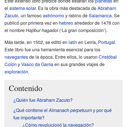
Este extenso libro predice dónde estarán los
planetas
en
el
sistema solar
. Es la obra más destacada de
Abraham
Zacuto
, un famoso
astrónomo
y rabino de
Salamanca
. Se
publicó por primera vez en
hebreo
alrededor de 1478 con
el nombre
Hajibur hagadol
(‘La gran composición’).
Más tarde, en 1502, se editó en
latín
en Leiría,
Portugal
.
Este libro fue una herramienta esencial para los
navegantes
de la época. Entre ellos, lo usaron
Cristóbal
Colón
y
Vasco da Gama
en sus grandes viajes de
exploración
.
Contenido
¿Quién fue Abraham Zacuto?
¿Qué contiene el
Almanach perpetuum
y por qué
fue importante?
¿Cómo revolucionó la navegación?