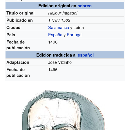
Edición original en
hebreo
Título original
Hajibur hagadol
Publicado en
1478 / 1502
Salamanca
y Leiría
Ciudad
España
y
Portugal
País
1496
Fecha de
publicación
Edición traducida al
español
José Vizinho
Adaptación
1496
Fecha de
publicación