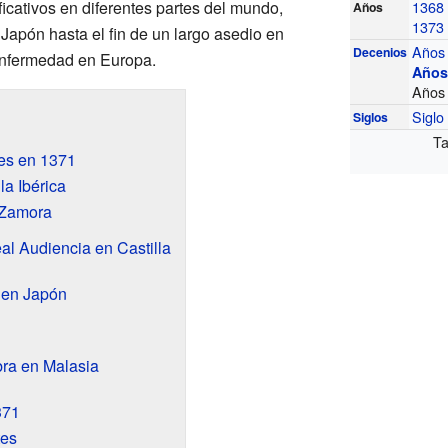
ficativos en diferentes partes del mundo,
1368
Años
1373
apón hasta el fin de un largo asedio en
Años
Decenios
enfermedad en Europa.
Años
Años
Sigl
Siglos
Ta
es en 1371
la Ibérica
e Zamora
al Audiencia en Castilla
 en Japón
ra en Malasia
371
tes