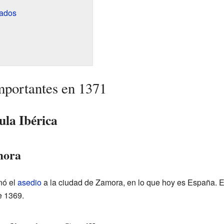
cados
mportantes en 1371
ula Ibérica
amora
nó el
asedio
a la ciudad de Zamora, en lo que hoy es España. 
e 1369.