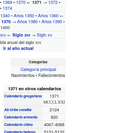
•
1369
•
1370
←
→
1372
•
1371
•
1374
 1340
•
Años 1350
•
Años 1360
←
→
Años 1380
•
Años 1390
•
 1370
 1400
o
xiii
←
→
Siglo
xv
Siglo
xiv
bla anual del siglo
xiv
Ir al año actual
Categorías
Categoría principal
Nacimientos • Fallecimientos
1371 en otros calendarios
1371
Calendario gregoriano
MCCCLXXI
2124
Ab Urbe condita
820
Calendario armenio
4067-4068
Calendario chino
5131-5132
Calendario hebreo