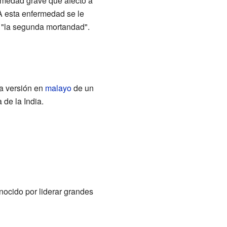
rmedad grave que afectó a
A esta enfermedad se le
a "la segunda mortandad".
 la versión en
malayo
de un
 de la India.
nocido por liderar grandes