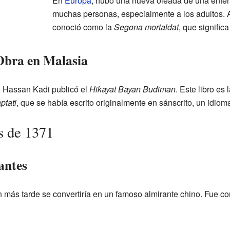
En
Europa
, hubo una nueva oleada de una enfe
muchas personas, especialmente a los adultos. 
conoció como la
Segona mortaldat
, que signific
Obra en Malasia
do Hassan Kadi publicó el
Hikayat Bayan Budiman
. Este libro es
ptati
, que se había escrito originalmente en sánscrito, un idioma
s de 1371
antes
n más tarde se convertiría en un famoso almirante chino. Fue co