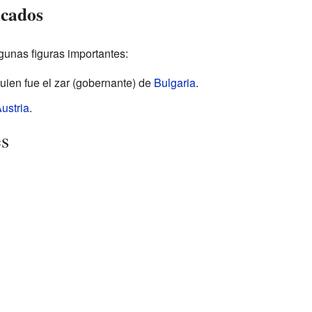
acados
gunas figuras importantes:
uien fue el zar (gobernante) de
Bulgaria
.
ustria
.
es