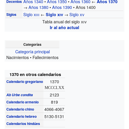
Años 1340
•
Años 1350
•
Años 1360
←
Años 1370
Decenios
→
Años 1380
•
Años 1390
• Años 1400
Siglo
xiii
←
→
Siglo
xv
Siglo
xiv
Siglos
Tabla anual del siglo
xiv
Ir al año actual
Categorías
Categoría principal
Nacimientos • Fallecimientos
1370 en otros calendarios
1370
Calendario gregoriano
MCCCLXX
2123
Ab Urbe condita
819
Calendario armenio
4066-4067
Calendario chino
5130-5131
Calendario hebreo
Calendarios hindúes