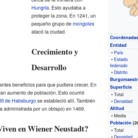
Hungría
. Esto ayudaba a
proteger la zona. En 1241, un
pequeño grupo de
mongoles
atacó la ciudad.
Coordenada
Entidad
Crecimiento y
•
País
•
Estado
Desarrollo
federado
•
Distrito
Burgomaest
antes beneficios para que pudiera crecer. En
Superficie
gran aumento de población. Esto ocurrió
• Total
III de Habsburgo
se estableció allí. También
•
Densidad
a administrada por un obispo) en 1469.
Altitud
• Media
Población
(2
Viven en Wiener Neustadt?
• Total
•
Densidad