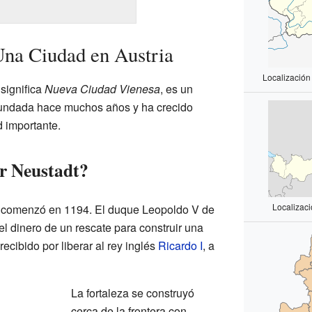
Una Ciudad en Austria
Localización
significa
Nueva Ciudad Vienesa
, es un
 fundada hace muchos años y ha crecido
d importante.
r Neustadt?
Localizac
t comenzó en 1194. El duque Leopoldo V de
el dinero de un rescate para construir una
recibido por liberar al rey inglés
Ricardo I
, a
La fortaleza se construyó
cerca de la frontera con