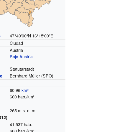
47°49′00″N
16°15′00″E
s
Ciudad
Austria
Baja Austria
Statutarstadt
Bernhard Müller (SPÖ)
re
60,96
km²
660 hab./km²
265 m s. n. m.
012)
41 537 hab.
660 hab./km²