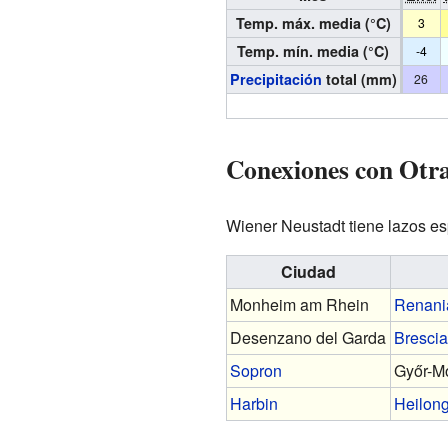
Temp. máx. media (°C)
3
Temp. mín. media (°C)
-4
Precipitación
total (mm)
26
Conexiones con Otr
Wiener Neustadt tiene lazos e
Ciudad
Monheim am Rhein
Renania
Desenzano del Garda
Brescia
Sopron
Győr-M
Harbin
Heilong