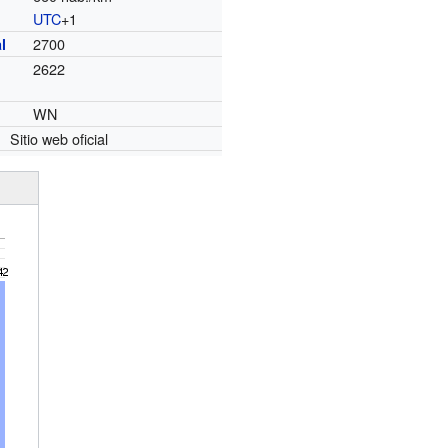
UTC
+1
o
2700
l
2622
WN
Sitio web oficial