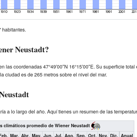
 habitantes.
ener Neustadt?
n las coordenadas 47°49′00″N 16°15′00″E. Su superficie total 
la ciudad es de 265 metros sobre el nivel del mar.
 Neustadt
ía a lo largo del año. Aquí tienes un resumen de las temperatura
 climáticos promedio de Wiener Neustadt
Feb.
Mar.
Abr.
May.
Jun.
Jul.
Ago.
Sep.
Oct.
Nov.
Dic.
Anual