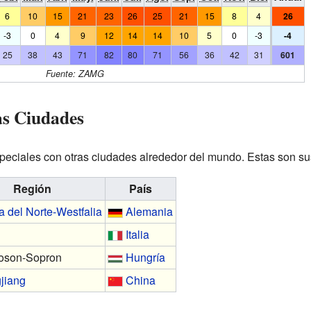
6
10
15
21
23
26
25
21
15
8
4
26
-3
0
4
9
12
14
14
10
5
0
-3
-4
25
38
43
71
82
80
71
56
36
42
31
601
Fuente: ZAMG
as Ciudades
speciales con otras ciudades alrededor del mundo. Estas son s
Región
País
 del Norte-Westfalia
Alemania
Italia
oson-Sopron
Hungría
jiang
China