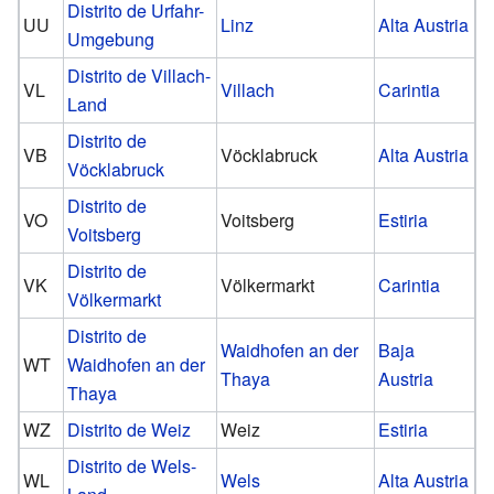
Distrito de Urfahr-
UU
Linz
Alta Austria
Umgebung
Distrito de Villach-
VL
Villach
Carintia
Land
Distrito de
VB
Vöcklabruck
Alta Austria
Vöcklabruck
Distrito de
VO
Voitsberg
Estiria
Voitsberg
Distrito de
VK
Völkermarkt
Carintia
Völkermarkt
Distrito de
Waidhofen an der
Baja
WT
Waidhofen an der
Thaya
Austria
Thaya
WZ
Distrito de Weiz
Weiz
Estiria
Distrito de Wels-
WL
Wels
Alta Austria