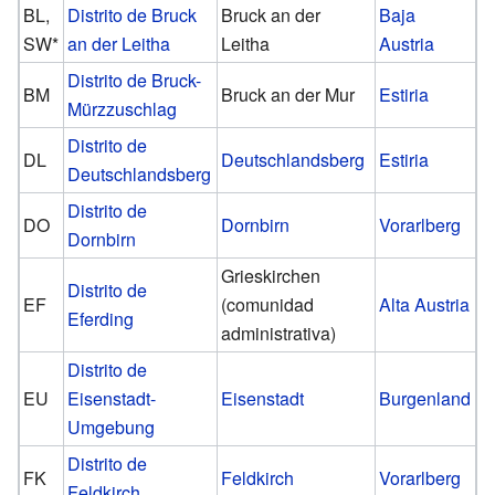
BL,
Distrito de Bruck
Bruck an der
Baja
SW*
an der Leitha
Leitha
Austria
Distrito de Bruck-
BM
Bruck an der Mur
Estiria
Mürzzuschlag
Distrito de
DL
Deutschlandsberg
Estiria
Deutschlandsberg
Distrito de
DO
Dornbirn
Vorarlberg
Dornbirn
Grieskirchen
Distrito de
EF
(comunidad
Alta Austria
Eferding
administrativa)
Distrito de
EU
Eisenstadt-
Eisenstadt
Burgenland
Umgebung
Distrito de
FK
Feldkirch
Vorarlberg
Feldkirch