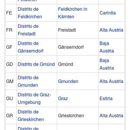
Distrito de
Feldkirchen in
FE
Carintia
Feldkirchen
Kärnten
Distrito de
FR
Freistadt
Alta Austria
Freistadt
Distrito de
Baja
GF
Gänserndorf
Gänserndorf
Austria
Baja
GD
Distrito de Gmünd
Gmünd
Austria
Distrito de
GM
Gmunden
Alta Austria
Gmunden
Distrito de Graz-
GU
Graz
Estiria
Umgebung
Distrito de
GR
Grieskirchen
Alta Austria
Grieskirchen
Distrito de