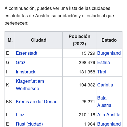
A continuación, puedes ver una lista de las ciudades
estatutarias de Austria, su población y el estado al que
pertenecen:
Población
M.
Ciudad
Estado
(2023)
E
Eisenstadt
15.729
Burgenland
G
Graz
298.479
Estiria
I
Innsbruck
131.358
Tirol
Klagenfurt am
K
104.332
Carintia
Wörthersee
Baja
KS
Krems an der Donau
25.271
Austria
L
Linz
210.118
Alta Austria
E
Rust (ciudad)
1.964
Burgenland