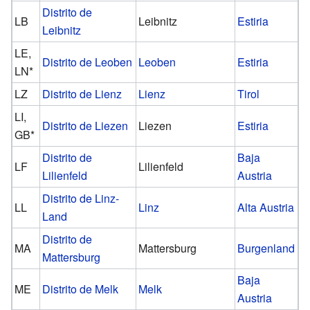
Distrito de
LB
Leibnitz
Estiria
Leibnitz
LE,
Distrito de Leoben
Leoben
Estiria
LN*
LZ
Distrito de Lienz
Lienz
Tirol
LI,
Distrito de Liezen
Liezen
Estiria
GB*
Distrito de
Baja
LF
Lilienfeld
Lilienfeld
Austria
Distrito de Linz-
LL
Linz
Alta Austria
Land
Distrito de
MA
Mattersburg
Burgenland
Mattersburg
Baja
ME
Distrito de Melk
Melk
Austria