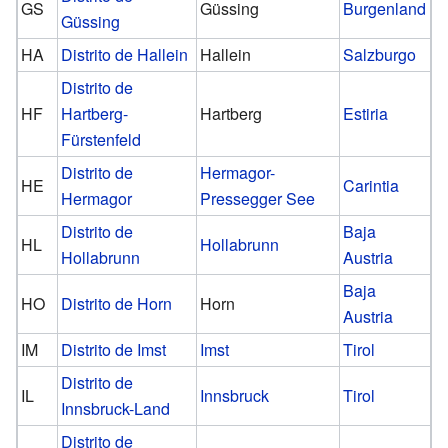
GS
Güssing
Burgenland
Güssing
HA
Distrito de Hallein
Hallein
Salzburgo
Distrito de
HF
Hartberg-
Hartberg
Estiria
Fürstenfeld
Distrito de
Hermagor-
HE
Carintia
Hermagor
Pressegger See
Distrito de
Baja
HL
Hollabrunn
Hollabrunn
Austria
Baja
HO
Distrito de Horn
Horn
Austria
IM
Distrito de Imst
Imst
Tirol
Distrito de
IL
Innsbruck
Tirol
Innsbruck-Land
Distrito de