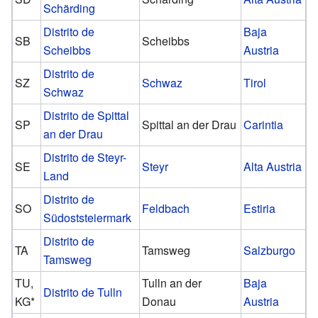
Schärding
Distrito de
Baja
SB
Scheibbs
Scheibbs
Austria
Distrito de
SZ
Schwaz
Tirol
Schwaz
Distrito de Spittal
SP
Spittal an der Drau
Carintia
an der Drau
Distrito de Steyr-
SE
Steyr
Alta Austria
Land
Distrito de
SO
Feldbach
Estiria
Südoststeiermark
Distrito de
TA
Tamsweg
Salzburgo
Tamsweg
TU,
Tulln an der
Baja
Distrito de Tulln
KG*
Donau
Austria