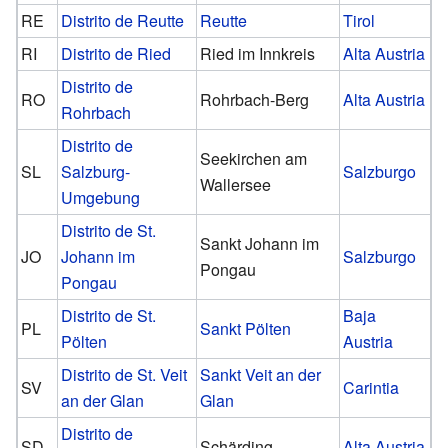
RE
Distrito de Reutte
Reutte
Tirol
RI
Distrito de Ried
Ried im Innkreis
Alta Austria
Distrito de
RO
Rohrbach-Berg
Alta Austria
Rohrbach
Distrito de
Seekirchen am
SL
Salzburg-
Salzburgo
Wallersee
Umgebung
Distrito de St.
Sankt Johann im
JO
Johann im
Salzburgo
Pongau
Pongau
Distrito de St.
Baja
PL
Sankt Pölten
Pölten
Austria
Distrito de St. Veit
Sankt Veit an der
SV
Carintia
an der Glan
Glan
Distrito de
SD
Schärding
Alta Austria