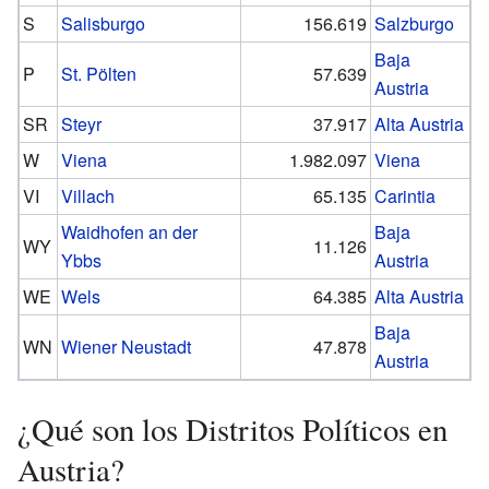
S
Salisburgo
156.619
Salzburgo
Baja
P
St. Pölten
57.639
Austria
SR
Steyr
37.917
Alta Austria
W
Viena
1.982.097
Viena
VI
Villach
65.135
Carintia
Waidhofen an der
Baja
WY
11.126
Ybbs
Austria
WE
Wels
64.385
Alta Austria
Baja
WN
Wiener Neustadt
47.878
Austria
¿Qué son los Distritos Políticos en
Austria?