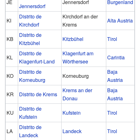
JE
Jennersdorf
Burgenland
Jennersdorf
Distrito de
Kirchdorf an der
KI
Alta Austria
Kirchdorf
Krems
Distrito de
KB
Kitzbühel
Tirol
Kitzbühel
Distrito de
Klagenfurt am
KL
Carintia
Klagenfurt-Land
Wörthersee
Distrito de
Baja
KO
Korneuburg
Korneuburg
Austria
Krems an der
Baja
KR
Distrito de Krems
Donau
Austria
Distrito de
KU
Kufstein
Tirol
Kufstein
Distrito de
LA
Landeck
Tirol
Landeck