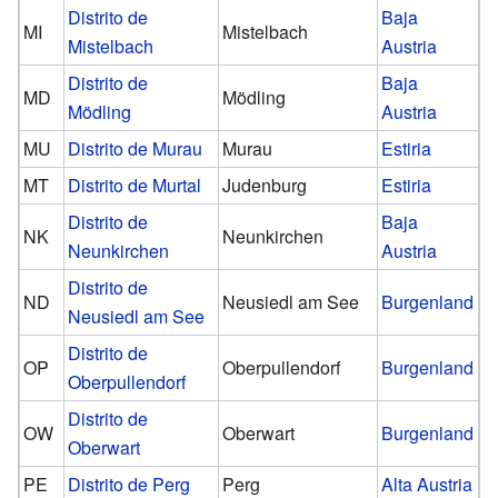
Distrito de
Baja
MI
Mistelbach
Mistelbach
Austria
Distrito de
Baja
MD
Mödling
Mödling
Austria
MU
Distrito de Murau
Murau
Estiria
MT
Distrito de Murtal
Judenburg
Estiria
Distrito de
Baja
NK
Neunkirchen
Neunkirchen
Austria
Distrito de
ND
Neusiedl am See
Burgenland
Neusiedl am See
Distrito de
OP
Oberpullendorf
Burgenland
Oberpullendorf
Distrito de
OW
Oberwart
Burgenland
Oberwart
PE
Distrito de Perg
Perg
Alta Austria