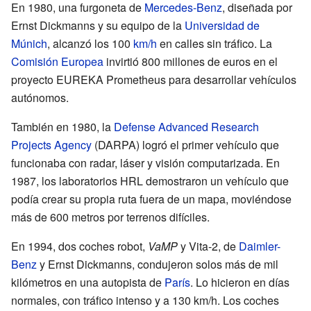
En 1980, una furgoneta de
Mercedes-Benz
, diseñada por
Ernst Dickmanns y su equipo de la
Universidad de
Múnich
, alcanzó los 100
km/h
en calles sin tráfico. La
Comisión Europea
invirtió 800 millones de euros en el
proyecto EUREKA Prometheus para desarrollar vehículos
autónomos.
También en 1980, la
Defense Advanced Research
Projects Agency
(DARPA) logró el primer vehículo que
funcionaba con radar, láser y visión computarizada. En
1987, los laboratorios HRL demostraron un vehículo que
podía crear su propia ruta fuera de un mapa, moviéndose
más de 600 metros por terrenos difíciles.
En 1994, dos coches robot,
VaMP
y Vita-2, de
Daimler-
Benz
y Ernst Dickmanns, condujeron solos más de mil
kilómetros en una autopista de
París
. Lo hicieron en días
normales, con tráfico intenso y a 130 km/h. Los coches