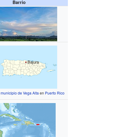
Barrio
Bajura
l
municipio de Vega Alta
en
Puerto Rico