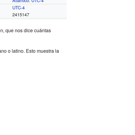
Atlántico
:
UTC-4
o
UTC-4
2415147
n, que nos dice cuántas
no o latino. Esto muestra la