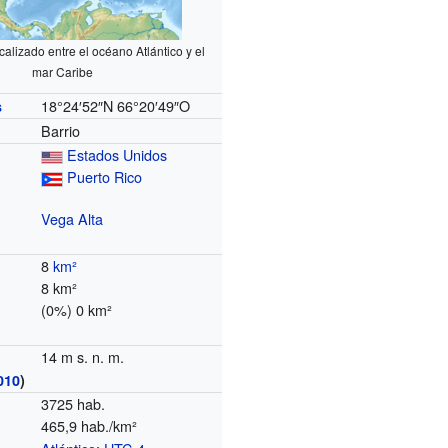
calizado entre el océano Atlántico y el
mar Caribe
18°24′52″N
66°20′49″O
s
Barrio
Estados Unidos
Puerto Rico
Vega Alta
8
km²
8 km²
(0%) 0 km²
14 m s. n. m.
010
)
3725 hab.
465,9 hab./km²