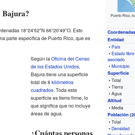
a Bajura?
Puerto Rico, lo
ordenadas 18°24′52″N 66°20′49″O. Esto
Coordenada
na parte específica de Puerto Rico, que es
Entidad
•
País
•
Estado libre
Según la
Oficina del Censo
asociado
•
Municipio
de los Estados Unidos
,
Superficie
Bajura tiene una superficie
• Total
total de 8
kilómetros
• Tierra
cuadrados
. Toda esta
• Agua
superficie es tierra firme, lo
Altitud
que significa que no incluye
• Media
áreas de agua.
Población
(
2
• Total
•
Densidad
¿Cuántas personas