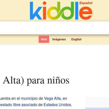
Web
Imágenes
English
a Alta) para niños
uentra en el
municipio
de
Vega Alta
, en
n
estado libre asociado
de
Estados Unidos
.