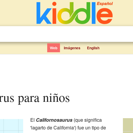
Web
Imágenes
English
urus para niños
El
Californosaurus
(que significa
'lagarto de California') fue un tipo de