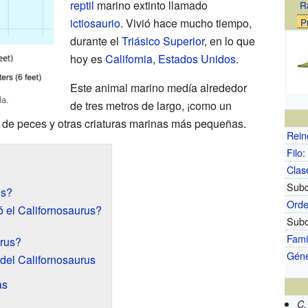
reptil
marino extinto llamado
R
ictiosaurio
. Vivió hace mucho tiempo,
P
durante el
Triásico Superior
, en lo que
hoy es
California
,
Estados Unidos
.
Este animal marino medía alrededor
la.
de tres metros de largo, ¡como un
de peces y otras criaturas marinas más pequeñas.
Rein
Filo
:
Clas
Subc
us?
Ord
 el Californosaurus?
Subo
Fami
rus?
Gén
 del Californosaurus
as
C.