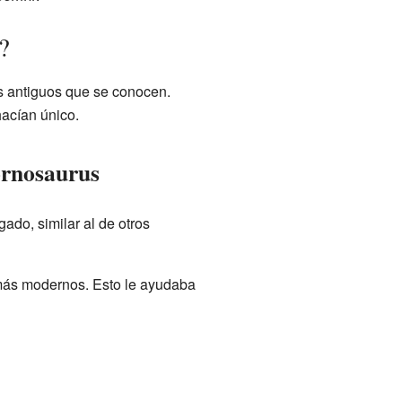
?
s antiguos que se conocen.
hacían único.
fornosaurus
ado, similar al de otros
 más modernos. Esto le ayudaba