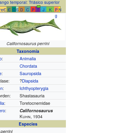
ango temporal
:
Triásico superior
reЄ
Є
O
S
D
C
P
T
J
K
P
N
g
Californosaurus perrini
Taxonomía
o
:
Animalia
Chordata
e
:
Sauropsida
lase:
?
Diapsida
en
:
Ichthyopterygia
rden:
Shastasauria
lia
:
Toretocnemidae
ero
:
Californosaurus
Kuhn, 1934
Especies
 perrini