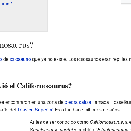
aurus?
rnosaurus?
o
de
ictiosaurio
que ya no existe. Los ictiosaurios eran reptiles
ió el Californosaurus?
se encontraron en una zona de
piedra caliza
llamada Hosselkus, 
parte del
Triásico Superior
. Esto fue hace millones de años.
Antes de ser conocido como
Californosaurus
, a 
Shastasaurus perrini
y también
Delphinosaurus p