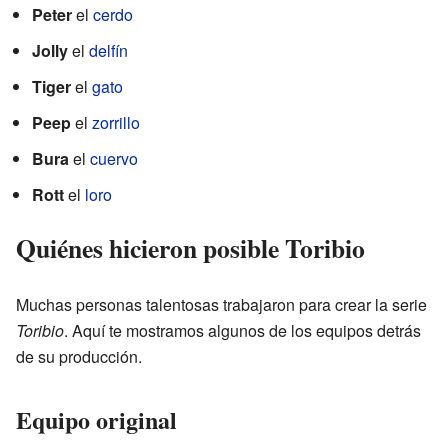
Peter
el
cerdo
Jolly
el
delfín
Tiger
el
gato
Peep
el
zorrillo
Bura
el
cuervo
Rott
el
loro
Quiénes hicieron posible Toribio
Muchas personas talentosas trabajaron para crear la serie
Toribio
. Aquí te mostramos algunos de los equipos detrás
de su producción.
Equipo original