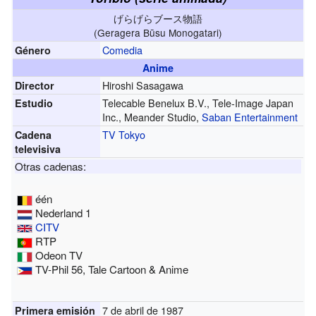
げらげらブース物語
(Geragera Būsu Monogatari)
Comedia
Género
Anime
Hiroshi Sasagawa
Director
Telecable Benelux B.V., Tele-Image Japan
Estudio
Inc., Meander Studio,
Saban Entertainment
TV Tokyo
Cadena
televisiva
Otras cadenas:
één
Nederland 1
CITV
RTP
Odeon TV
TV-Phil 56, Tale Cartoon & Anime
7 de abril de 1987
Primera emisión