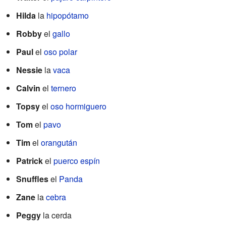
Hilda
la
hipopótamo
Robby
el
gallo
Paul
el
oso polar
Nessie
la
vaca
Calvin
el
ternero
Topsy
el
oso hormiguero
Tom
el
pavo
Tim
el
orangután
Patrick
el
puerco espín
Snuffles
el
Panda
Zane
la
cebra
Peggy
la cerda