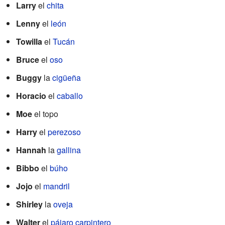
Larry
el
chita
Lenny
el
león
Towilla
el
Tucán
Bruce
el
oso
Buggy
la
cigüeña
Horacio
el
caballo
Moe
el topo
Harry
el
perezoso
Hannah
la
gallina
Bibbo
el
búho
Jojo
el
mandril
Shirley
la
oveja
Walter
el
pájaro carpintero