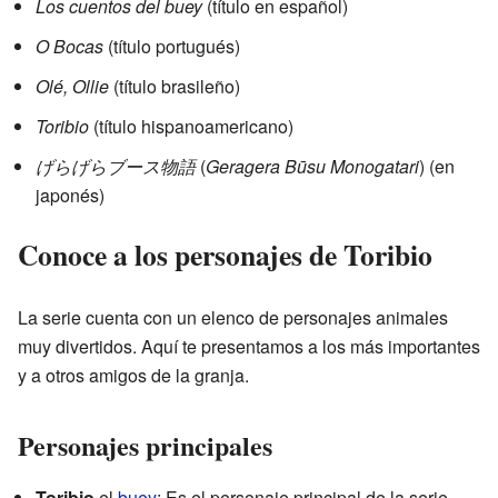
Los cuentos del buey
(título en español)
O Bocas
(título portugués)
Olé, Ollie
(título brasileño)
Toribio
(título hispanoamericano)
げらげらブース物語
(
Geragera Būsu Monogatari
) (en
japonés)
Conoce a los personajes de Toribio
La serie cuenta con un elenco de personajes animales
muy divertidos. Aquí te presentamos a los más importantes
y a otros amigos de la granja.
Personajes principales
Toribio
el
buey
: Es el personaje principal de la serie.