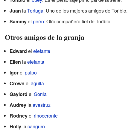
Juan
la
Tortuga
: Uno de los mejores amigos de Toribio.
Sammy
el
perro
: Otro compañero fiel de Toribio.
Otros amigos de la granja
Edward
el
elefante
Ellen
la
elefanta
Igor
el
pulpo
Crown
el
águila
Gaylord
el
Gorila
Audrey
la
avestruz
Rodney
el
rinoceronte
Holly
la
canguro