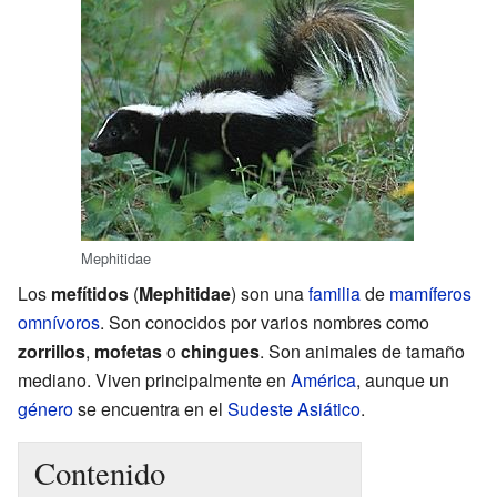
Mephitidae
Los
mefítidos
(
Mephitidae
) son una
familia
de
mamíferos
omnívoros
. Son conocidos por varios nombres como
zorrillos
,
mofetas
o
chingues
. Son animales de tamaño
mediano. Viven principalmente en
América
, aunque un
género
se encuentra en el
Sudeste Asiático
.
Contenido