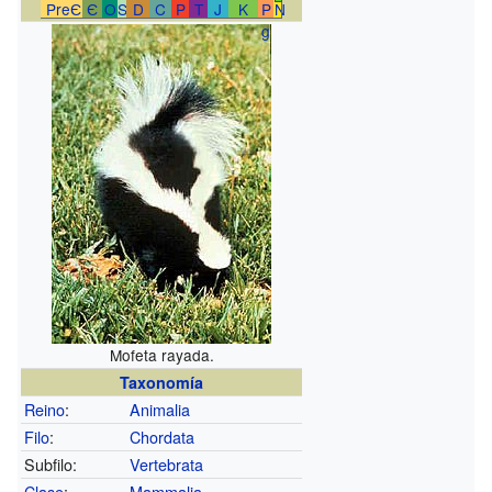
PreЄ
Є
O
S
D
C
P
T
J
K
P
N
g
Mofeta rayada.
Taxonomía
Reino
:
Animalia
Filo
:
Chordata
Subfilo:
Vertebrata
Clase
:
Mammalia