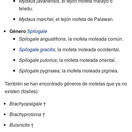
Mydaus javanensis
, el tejón mofeta malayo o
teledu.
Mydaus marchei
, el tejón mofeta de Palawan.
Género
Spilogale
Spilogale angustifrons
, la mofeta moteada común.
Spilogale gracilis
, la mofeta moteada occidental.
Spilogale putorius
, la mofeta moteada oriental.
Spilogale pygmaea
, la mofeta moteada pigmea.
También se han encontrado géneros de mofetas que ya no
existen (fósiles):
Brachyopsigale
†
Brachyprotoma
†
Buisnictis
†