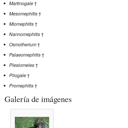
Martinogale
†
Mesomephitis
†
Miomephitis
†
Nannomephitis
†
Osmotherium
†
Palaeomephitis
†
Plesiomeles
†
Pliogale
†
Promephitis
†
Galería de imágenes