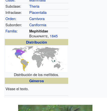
Subclase:
Theria
Infraclase:
Placentalia
Orden
:
Carnivora
Suborden:
Caniformia
Familia
:
Mephitidae
Bonaparte,
1845
Distribución
Distribución de los mefítidos.
Géneros
Véase el texto.